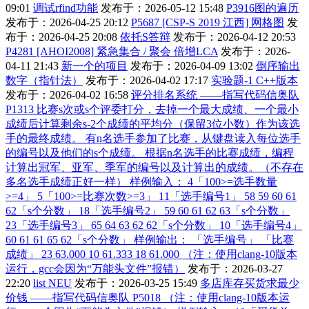
09:01
调试rfind功能
发布于：2026-05-12 15:48
P3916图的遍历
发布于：2026-04-25 20:12
P5687 [CSP-S 2019 江西] 网格图
发
布于：2026-04-25 20:08
依托S答辩
发布于：2026-04-12 20:53
P4281 [AHOI2008] 紧急集合 / 聚会 倍增LCA
发布于：2026-
04-11 21:43
新一个的项目
发布于：2026-04-09 13:02
倒序输出
数字（指针法）
发布于：2026-04-02 17:17
实验题-1 C++版本
发布于：2026-04-02 16:58
评分排名系统 ——指写代码信奥队
P1313 比赛s次或s个评委打分，去掉一个最大成绩、一个最小
成绩后计算剩余s-2个成绩的平均分（保留3位小数）作为该选
手的最终成绩。 有n名选手参加了比赛，从键盘读入每位选手
的编号以及他们的s个成绩。 根据n名选手的比赛成绩，编程
计算出冠军、亚军、季军的编号以及计算出的成绩。（不存在
多名选手成绩正好一样） 样例输入： 4「100>=选手数量
>=4」 5「100>=比赛次数>=3」 11「选手编号1」 58 59 60 61
62「s个分数」 18「选手编号2」 59 60 61 62 63「s个分数」
23「选手编号3」 65 64 63 62 62「s个分数」 10「选手编号4」
60 61 61 65 62「s个分数」 样例输出： 「选手编号」 「比赛
成绩」 23 63.000 10 61.333 18 61.000 （注：使用clang-10版本
运行，gcc会因为“万能头文件”报错）
发布于：2026-03-27
22:20
list NEU
发布于：2026-03-25 15:49
多店库存买货求最少
价钱 ——指写代码信奥队 P5018 （注：使用clang-10版本运