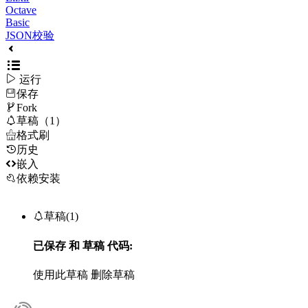
Octave
Basic
JSON校验

运行
保存

Fork

草稿（1）

格式刷
历史

嵌入
依赖安装

草稿(1)
已保存
和
草稿
代码:
使用此草稿
删除草稿