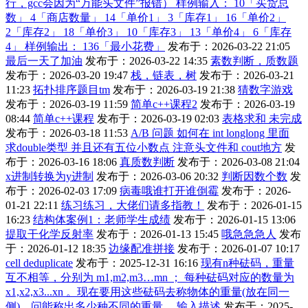
行，gcc会因为“万能头文件”报错） 样例输入： 10「买货总
数」 4「商店数量」 14「单价1」 3「库存1」 16「单价2」
2「库存2」 18「单价3」 10「库存3」 13「单价4」 6「库存
4」 样例输出： 136「最小花费」
发布于：2026-03-22 21:05
最后一天了加油
发布于：2026-03-22 14:35
素数判断，质数题
发布于：2026-03-20 19:47
栈，链表，树
发布于：2026-03-21
11:23
拓扑排序题目tm
发布于：2026-03-19 21:38
猜数字游戏
发布于：2026-03-19 11:59
简单c++课程2
发布于：2026-03-19
08:44
简单c++课程
发布于：2026-03-19 02:03
表格求和 未完成
发布于：2026-03-18 11:53
A/B 问题 如何在 int longlong 里面
求double类型 并且还有五位小数点 注意头文件和 cout地方
发
布于：2026-03-16 18:06
真质数判断
发布于：2026-03-08 21:04
x进制转换为y进制
发布于：2026-03-06 20:32
判断因数个数
发
布于：2026-02-03 17:09
病毒哦谁打开谁倒霉
发布于：2026-
01-21 22:11
练习练习，大佬们请多指教！
发布于：2026-01-15
16:23
结构体案例1：老师学生成绩
发布于：2026-01-15 13:06
提取干化学反射率
发布于：2026-01-13 15:45
哦急急急人
发布
于：2026-01-12 18:35
边缘配准拼接
发布于：2026-01-07 10:17
cell deduplicate
发布于：2025-12-31 16:16
现有n种砝码，重量
互不相等，分别为 m1,m2,m3…mn ； 每种砝码对应的数量为
x1,x2,x3...xn 。现在要用这些砝码去称物体的重量(放在同一
侧)，问能称出多少种不同的重量。 输入描述
发布于：2025-