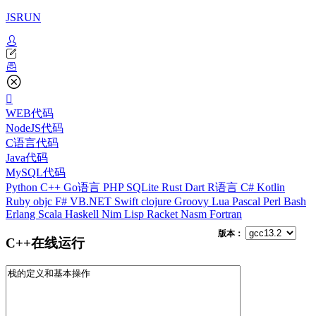
JSRUN
WEB代码
NodeJS代码
C语言代码
Java代码
MySQL代码
Python
C++
Go语言
PHP
SQLite
Rust
Dart
R语言
C#
Kotlin
Ruby
objc
F#
VB.NET
Swift
clojure
Groovy
Lua
Pascal
Perl
Bash
Erlang
Scala
Haskell
Nim
Lisp
Racket
Nasm
Fortran
版本：
C++在线运行