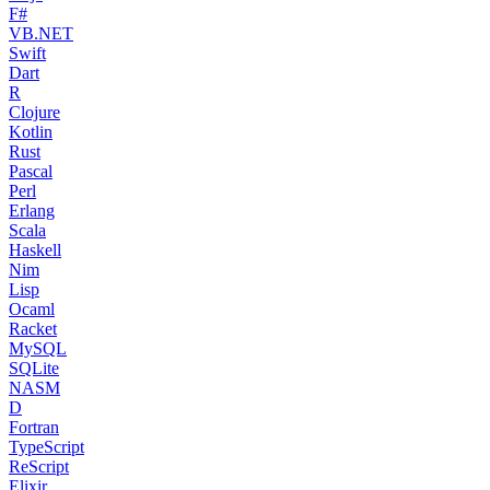
F#
VB.NET
Swift
Dart
R
Clojure
Kotlin
Rust
Pascal
Perl
Erlang
Scala
Haskell
Nim
Lisp
Ocaml
Racket
MySQL
SQLite
NASM
D
Fortran
TypeScript
ReScript
Elixir