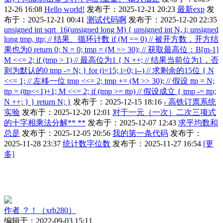
12-26 16:08
Hello world!
发布于：2025-12-21 20:23
最新exp
发
布于：2025-12-21 00:41
测试代码啊
发布于：2025-12-20 22:35
unsigned int sqrt_16(unsigned long M) { unsigned int N, i; unsigned
long tmp, ttp; // 结果、循环计数 if (M == 0) // 被开方数，开方结
果也为0 return 0; N = 0; tmp = (M >> 30); // 获取最高位：B[m-1]
M <<= 2; if (tmp > 1) // 最高位为1 { N ++; // 结果当前位为1，否
则为默认的0 tmp -= N; } for (i=15; i>0; i--) // 求剩余的15位 { N
<<= 1; // 左移一位 tmp <<= 2; tmp += (M >> 30); // 假设 ttp = N;
ttp = (ttp<<1)+1; M <<= 2; if (tmp >= ttp) // 假设成立 { tmp -= ttp;
N ++; } } return N; }
发布于：2025-12-15 18:16
- 高铁订票系统
实验
发布于：2025-12-20 12:01
对于一元（一次）二次三项式
的十字相乘法分解** **
发布于：2025-12-07 12:43
求平均数和
总是
发布于：2025-12-05 20:56
我的第一条代码
发布于：
2025-11-28 23:37
统计数字位数
发布于：2025-11-27 16:54
[更
多]
作者
？！（xrb280）
编辑于：2022-09-03 15:11