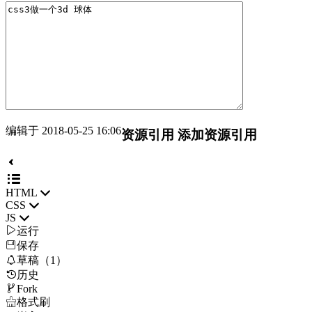
编辑于 2018-05-25 16:06
资源引用
添加资源引用
HTML
CSS
JS

运行
保存

草稿（1）
历史

Fork

格式刷