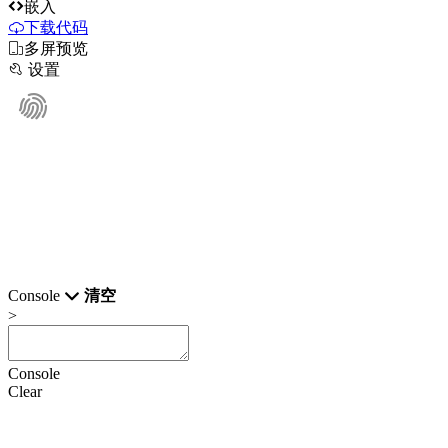

嵌入
下载代码

多屏预览

设置
Console
清空
>
Console
Clear