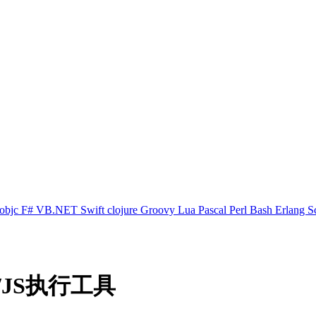
objc
F#
VB.NET
Swift
clojure
Groovy
Lua
Pascal
Perl
Bash
Erlang
S
/JS执行工具