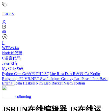
JSRUN
WEB代码
NodeJS代码
C语言代码
Java代码
MySQL代码
Python
C++
Go语言
PHP
SQLite
Rust
Dart
R语言
C#
Kotlin
Ruby
objc
F#
VB.NET
Swift
clojure
Groovy
Lua
Pascal
Perl
Bash
Erlang
Scala
Haskell
Nim
Lisp
Racket
Nasm
Fortran
colinming
JSRUN在线编辑器 JS在线运