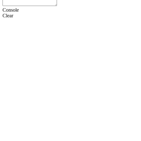
Console
Clear
HTML
CSS
JS
设置
语言
Doctype
选项