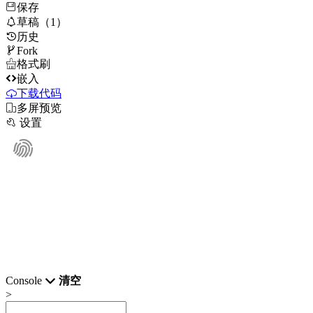
保存

草稿（1）
历史

Fork

格式刷

嵌入
下载代码

多屏预览

设置
Console
清空
>