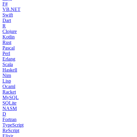
F#
VB.NET
Swift
Dart
R
Clojure
Kotlin
Rust
Pascal
Perl
Erlang
Scala
Haskell
Nim
Lisp
Ocaml
Racket
MySQL
SQLite
NASM
D
Fortran
TypeScript
ReScript
Elixir