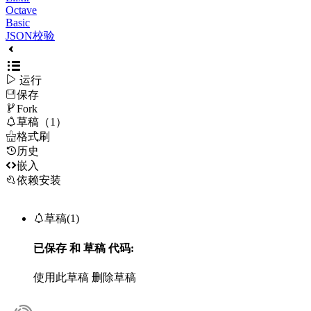
Octave
Basic
JSON校验

运行
保存

Fork

草稿（1）

格式刷
历史

嵌入
依赖安装

草稿(1)
已保存
和
草稿
代码:
使用此草稿
删除草稿