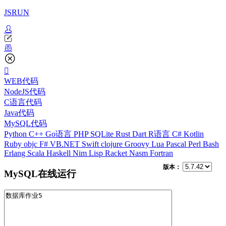
JSRUN
WEB代码
NodeJS代码
C语言代码
Java代码
MySQL代码
Python
C++
Go语言
PHP
SQLite
Rust
Dart
R语言
C#
Kotlin
Ruby
objc
F#
VB.NET
Swift
clojure
Groovy
Lua
Pascal
Perl
Bash
Erlang
Scala
Haskell
Nim
Lisp
Racket
Nasm
Fortran
版本：
MySQL在线运行