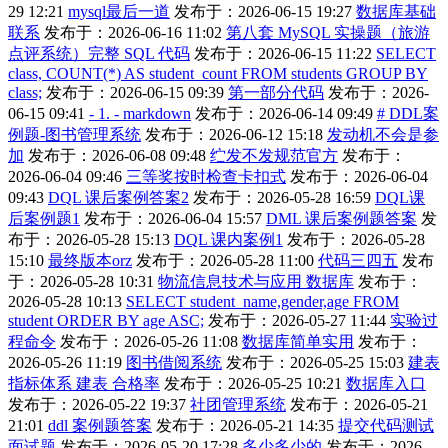
29 12:21
mysql最后一道
发布于：2026-06-15 19:27
数据库基础
联系
发布于：2026-06-16 11:02
第八套 MySQL 实操题（旅游
点评系统）完整 SQL 代码
发布于：2026-06-15 11:22
SELECT
class, COUNT(*) AS student_count FROM students GROUP BY
class;
发布于：2026-06-15 09:39
第一部分代码
发布于：2026-
06-15 09:41
- 1. - markdown
发布于：2026-06-14 09:49
# DDL案
例题-图书管理系统
发布于：2026-06-12 15:18
发动机不会是参
加
发布于：2026-06-08 09:48
纻发不发规范官方
发布于：
2026-06-04 09:46
三等奖按时检查卡扣式
发布于：2026-06-04
09:43
DQL 课后案例答案2
发布于：2026-05-28 16:59
DQL课
后案例题1
发布于：2026-06-04 15:57
DML 课后案例题答案
发
布于：2026-05-28 15:13
DQL 课内案例1
发布于：2026-05-28
15:10
最终版本orz
发布于：2026-05-28 11:00
代码三四五
发布
于：2026-05-28 10:31
物流信息技术与应用 数据库
发布于：
2026-05-28 10:13
SELECT student_name,gender,age FROM
student ORDER BY age ASC;
发布于：2026-05-27 11:44
实验过
程命令
发布于：2026-05-26 11:08
数据库简单实用
发布于：
2026-05-26 11:19
图书借阅系统
发布于：2026-05-25 15:03
建表
指标体系 建表 合格率
发布于：2026-05-25 10:21
数据库入口
发布于：2026-05-22 19:37
社团管理系统
发布于：2026-05-21
21:01
ddl 案例题答案
发布于：2026-05-21 14:35
提交代码测试
面试题
发布于：2026-05-20 17:28
多少多少的
发布于：2026-