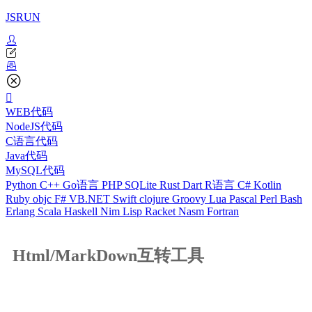
JSRUN
WEB代码
NodeJS代码
C语言代码
Java代码
MySQL代码
Python
C++
Go语言
PHP
SQLite
Rust
Dart
R语言
C#
Kotlin
Ruby
objc
F#
VB.NET
Swift
clojure
Groovy
Lua
Pascal
Perl
Bash
Erlang
Scala
Haskell
Nim
Lisp
Racket
Nasm
Fortran
Html/MarkDown互转工具