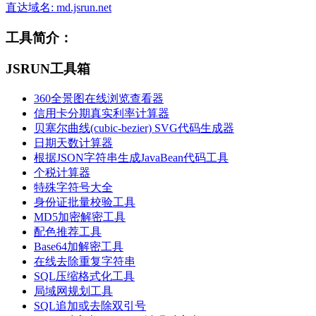
直达域名: md.jsrun.net
工具简介：
JSRUN工具箱
360全景图在线浏览查看器
信用卡分期真实利率计算器
贝塞尔曲线(cubic-bezier) SVG代码生成器
日期天数计算器
根据JSON字符串生成JavaBean代码工具
个税计算器
特殊字符号大全
身份证批量校验工具
MD5加密解密工具
配色推荐工具
Base64加解密工具
在线去除重复字符串
SQL压缩格式化工具
局域网规划工具
SQL追加或去除双引号