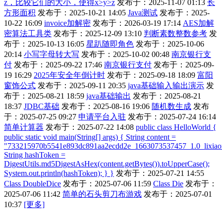
z，比较它们的大小，使得x>y>z
发布于：2025-11-07 01:13
长
方形面积
发布于：2025-10-21 14:05
Java测试
发布于：2025-
10-22 16:09
invoice加解密
发布于：2026-03-19 17:14
AES加解
密算法工具类
发布于：2025-12-09 13:10
判断素数整数参考
发
布于：2025-10-13 16:05
星趴随即角色
发布于：2025-10-06
20:14
小写字母转大写
发布于：2025-10-02 00:48
南京银行支
付
发布于：2025-09-22 17:46
南京银行支付
发布于：2025-09-
19 16:29
2025年安全年倒计时
发布于：2025-09-18 18:09
富阳
窗饰公式
发布于：2025-09-11 20:35
java基础输入输出演示
发
布于：2025-08-21 18:59
java基础输出
发布于：2025-08-21
18:37
JDBC基础
发布于：2025-08-16 19:06
随机数生成
发布
于：2025-07-25 09:27
申请平台入驻
发布于：2025-07-24 16:14
简单计算器
发布于：2025-07-22 14:08
public class HelloWorld {
public static void main(String[] args) { String content =
"733215970b5541e893dc891aa2ecdd2e_1663073537457_1.0_lixia
String hashToken =
DigestUtils.md5DigestAsHex(content.getBytes()).toUpperCase();
System.out.println(hashToken); } }
发布于：2025-07-21 14:55
Class DoubleDice
发布于：2025-07-06 11:59
Class Die
发布于：
2025-07-06 11:42
简单的石头剪刀布游戏
发布于：2025-07-01
10:37
[更多]