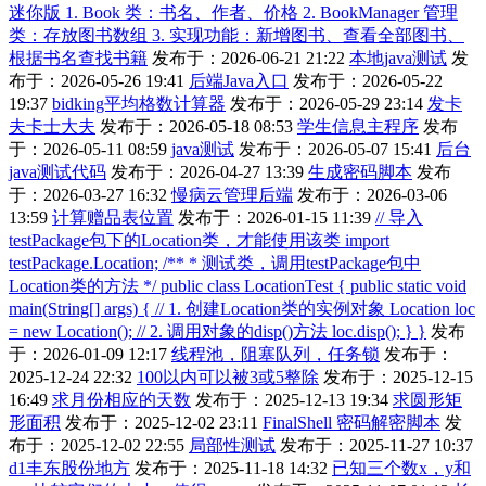
迷你版 1. Book 类：书名、作者、价格 2. BookManager 管理
类：存放图书数组 3. 实现功能：新增图书、查看全部图书、
根据书名查找书籍
发布于：2026-06-21 21:22
本地java测试
发
布于：2026-05-26 19:41
后端Java入口
发布于：2026-05-22
19:37
bidking平均格数计算器
发布于：2026-05-29 23:14
发卡
夫卡士大夫
发布于：2026-05-18 08:53
学生信息主程序
发布
于：2026-05-11 08:59
java测试
发布于：2026-05-07 15:41
后台
java测试代码
发布于：2026-04-27 13:39
生成密码脚本
发布
于：2026-03-27 16:32
慢病云管理后端
发布于：2026-03-06
13:59
计算赠品表位置
发布于：2026-01-15 11:39
// 导入
testPackage包下的Location类，才能使用该类 import
testPackage.Location; /** * 测试类，调用testPackage包中
Location类的方法 */ public class LocationTest { public static void
main(String[] args) { // 1. 创建Location类的实例对象 Location loc
= new Location(); // 2. 调用对象的disp()方法 loc.disp(); } }
发布
于：2026-01-09 12:17
线程池，阻塞队列，任务锁
发布于：
2025-12-24 22:32
100以内可以被3或5整除
发布于：2025-12-15
16:49
求月份相应的天数
发布于：2025-12-13 19:34
求圆形矩
形面积
发布于：2025-12-02 23:11
FinalShell 密码解密脚本
发
布于：2025-12-02 22:55
局部性测试
发布于：2025-11-27 10:37
d1丰东股份地方
发布于：2025-11-18 14:32
已知三个数x，y和