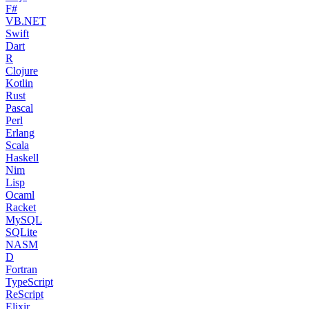
F#
VB.NET
Swift
Dart
R
Clojure
Kotlin
Rust
Pascal
Perl
Erlang
Scala
Haskell
Nim
Lisp
Ocaml
Racket
MySQL
SQLite
NASM
D
Fortran
TypeScript
ReScript
Elixir