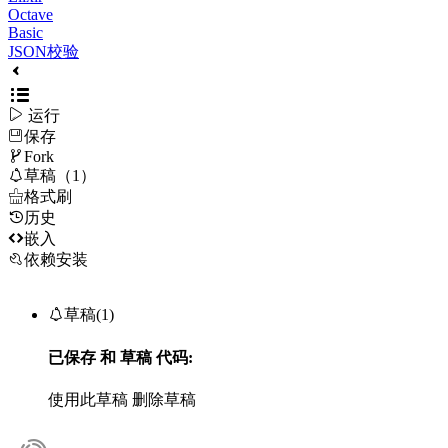
Octave
Basic
JSON校验

运行
保存

Fork

草稿（1）

格式刷
历史

嵌入
依赖安装

草稿(1)
已保存
和
草稿
代码:
使用此草稿
删除草稿