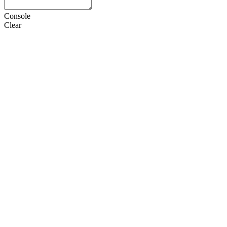
Console
Clear
HTML
CSS
JS
设置
语言
Doctype
选项