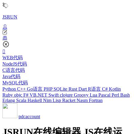
JSRUN
WEB代码
NodeJS代码
C语言代码
Java代码
MySQL代码
Python
C++
Go语言
PHP
SQLite
Rust
Dart
R语言
C#
Kotlin
Ruby
objc
F#
VB.NET
Swift
clojure
Groovy
Lua
Pascal
Perl
Bash
Erlang
Scala
Haskell
Nim
Lisp
Racket
Nasm
Fortran
pdcaccount
JSRUN在线编辑器 JS在线运