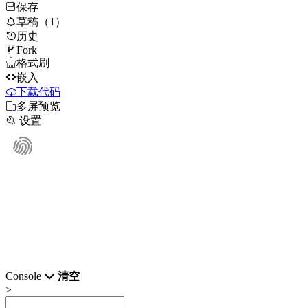
保存

草稿（1）
历史

Fork

格式刷

嵌入
下载代码

多屏预览

设置
Console
清空
>