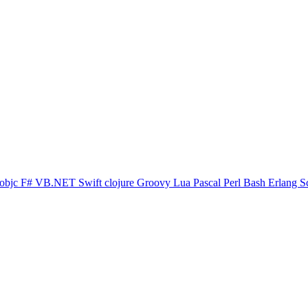
objc
F#
VB.NET
Swift
clojure
Groovy
Lua
Pascal
Perl
Bash
Erlang
S