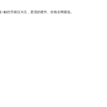
版+触控升级仅36元，更强的硬件、价格全网最低。