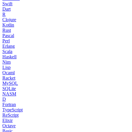
Swift
Dart
R
Clojure
Kotlin
Rust
Pascal
Perl
Erlang
Scala
Haskell
Nim
Lisp
Ocaml
Racket
MySQL
SQLite
NASM
D
Fortran
TypeScript
ReScript
Elixir
Octave
Basic