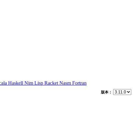
cala
Haskell
Nim
Lisp
Racket
Nasm
Fortran
版本：