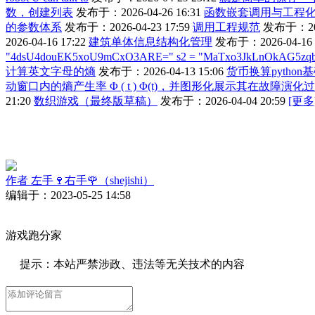
数，创建列表
发布于：2026-04-26 16:31
函数嵌套调用与工程
的参数体系
发布于：2026-04-23 17:59
调用工程规范
发布于：2026
2026-04-16 17:22
建筑单体信息结构化管理
发布于：2026-04-16 
"4dsU4douEK5xoU9mCxO3ARE=" s2 = "MaTxo3JkLnOkAG5zqbW=" print
计算英文字母的熵
发布于：2026-04-13 15:06
货币换算python
动窗口内的熵产生率 Φ ( t ) Φ(t)，并图形化展示其在故障演
21:20
数织游戏（最终版草稿）
发布于：2026-04-04 20:59
[更多
作者
左手🍷右手🌹（shejishi）
编辑于：2023-05-25 14:58
游戏跑分家
提示：本站严禁涉政、违法等无关技术的内容