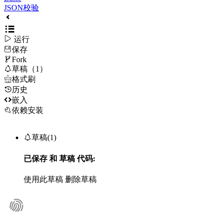
JSON校验

运行
保存

Fork

草稿（1）

格式刷
历史

嵌入
依赖安装

草稿(1)
已保存
和
草稿
代码:
使用此草稿
删除草稿