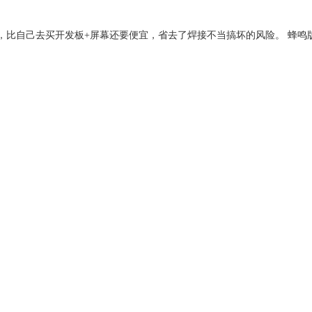
成品，比自己去买开发板+屏幕还要便宜，省去了焊接不当搞坏的风险。 蜂鸣