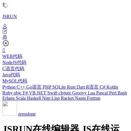
JSRUN
WEB代码
NodeJS代码
C语言代码
Java代码
MySQL代码
Python
C++
Go语言
PHP
SQLite
Rust
Dart
R语言
C#
Kotlin
Ruby
objc
F#
VB.NET
Swift
clojure
Groovy
Lua
Pascal
Perl
Bash
Erlang
Scala
Haskell
Nim
Lisp
Racket
Nasm
Fortran
zeroslope
JSRUN在线编辑器 JS在线运