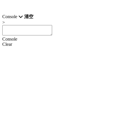
Console
清空
>
Console
Clear
HTML
CSS
JS
设置
语言
Doctype