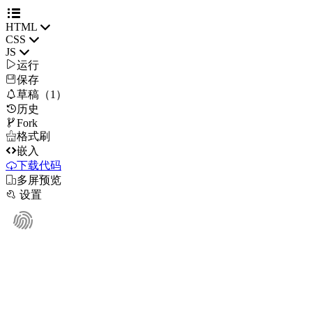
HTML
CSS
JS

运行
保存

草稿（1）
历史

Fork

格式刷

嵌入
下载代码

多屏预览

设置