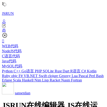
JSRUN
WEB代码
NodeJS代码
C语言代码
Java代码
MySQL代码
Python
C++
Go语言
PHP
SQLite
Rust
Dart
R语言
C#
Kotlin
Ruby
objc
F#
VB.NET
Swift
clojure
Groovy
Lua
Pascal
Perl
Bash
Erlang
Scala
Haskell
Nim
Lisp
Racket
Nasm
Fortran
sansenlian
JSRUN在线编辑器 JS在线运