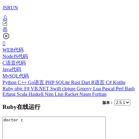
JSRUN
WEB代码
NodeJS代码
C语言代码
Java代码
MySQL代码
Python
C++
Go语言
PHP
SQLite
Rust
Dart
R语言
C#
Kotlin
Ruby
objc
F#
VB.NET
Swift
clojure
Groovy
Lua
Pascal
Perl
Bash
Erlang
Scala
Haskell
Nim
Lisp
Racket
Nasm
Fortran
版本：
Ruby在线运行