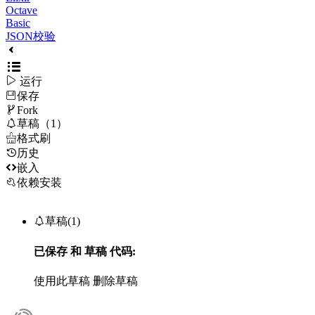
Octave
Basic
JSON校验

运行
保存

Fork

草稿（1）

格式刷
历史

嵌入
依赖安装

草稿(1)
已保存
和
草稿
代码:
使用此草稿
删除草稿