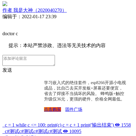
作者
我是大神（2020040270）
编辑于：2022-01-17 23:39
doctor c
提示：本站严禁涉政、违法等无关技术的内容
发送
学习嵌入式的绝佳套件，esp8266开源小电视
成品，比自己去买开发板+屏幕还要便宜，
省去了焊接不当搞坏的风险。 蜂鸣版+触控
升级仅36元，更强的硬件、价格全网最低。
点击购买
固件广场
c = 1 while c <= 100: print(c) c = c + 1 print('输出结束')
1558
c#测试c#测试c#测试c#测试
10095