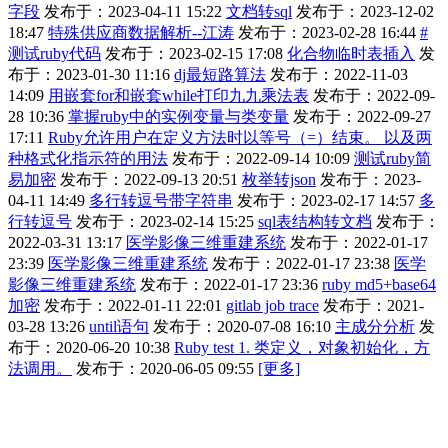
字段
发布于：2023-04-11 15:22
文档转sql
发布于：2023-12-02
18:47
特殊供应商数据解析--江涛
发布于：2023-02-28 16:44
#
测试ruby代码
发布于：2023-02-15 17:08
化合物临时表插入
发
布于：2023-01-30 11:16
dj最短路算法
发布于：2022-11-03
14:09
用嵌套for和嵌套while打印九九乘法表
发布于：2022-09-
28 10:36
掌握ruby中的实例变量与类变量
发布于：2022-09-27
17:11
Ruby允许用户在定义方法时以等号（=）结束。 以及两
种格式化指示符的用法
发布于：2022-09-14 10:09
测试ruby简
易加密
发布于：2022-09-13 20:51
枚举转json
发布于：2023-
04-11 14:49
多行转逗号带字符串
发布于：2023-02-17 14:57
多
行转逗号
发布于：2023-02-14 15:25
sql表结构转文档
发布于：
2022-03-31 13:17
医学影像三维重建系统
发布于：2022-01-17
23:39
医学影像三维重建系统
发布于：2022-01-17 23:38
医学
影像三维重建系统
发布于：2022-01-17 23:36
ruby md5+base64
加密
发布于：2022-01-11 22:01
gitlab job trace
发布于：2021-
03-28 13:26
until语句
发布于：2020-07-08 16:10
主成分分析
发
布于：2020-06-20 10:38
Ruby test 1. 类定义，对象初始化，方
法调用。
发布于：2020-06-05 09:55
[更多]