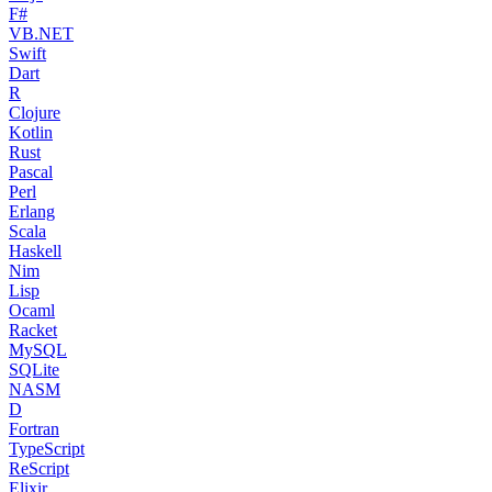
F#
VB.NET
Swift
Dart
R
Clojure
Kotlin
Rust
Pascal
Perl
Erlang
Scala
Haskell
Nim
Lisp
Ocaml
Racket
MySQL
SQLite
NASM
D
Fortran
TypeScript
ReScript
Elixir