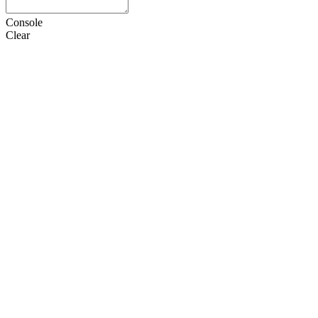
Console
Clear
HTML
CSS
JS
设置
语言
Doctype
选项