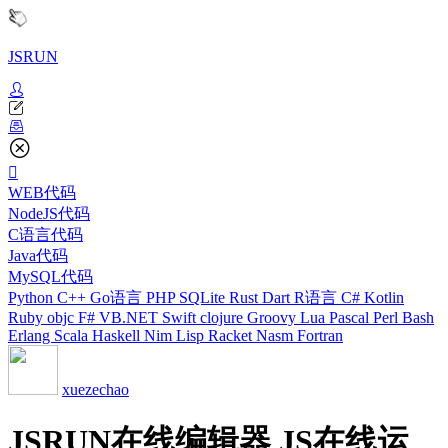
JSRUN
WEB代码
NodeJS代码
C语言代码
Java代码
MySQL代码
Python
C++
Go语言
PHP
SQLite
Rust
Dart
R语言
C#
Kotlin
Ruby
objc
F#
VB.NET
Swift
clojure
Groovy
Lua
Pascal
Perl
Bash
Erlang
Scala
Haskell
Nim
Lisp
Racket
Nasm
Fortran
xuezechao
JSRUN在线编辑器 JS在线运