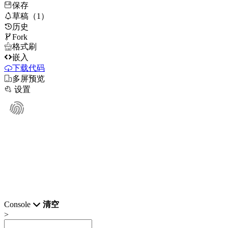
保存

草稿（1）
历史

Fork

格式刷

嵌入
下载代码

多屏预览

设置
Console
清空
>