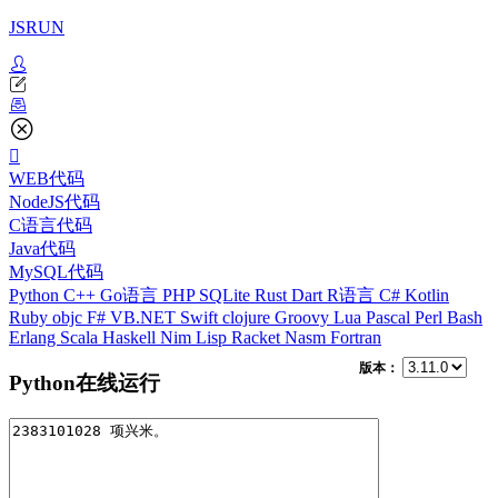
JSRUN
WEB代码
NodeJS代码
C语言代码
Java代码
MySQL代码
Python
C++
Go语言
PHP
SQLite
Rust
Dart
R语言
C#
Kotlin
Ruby
objc
F#
VB.NET
Swift
clojure
Groovy
Lua
Pascal
Perl
Bash
Erlang
Scala
Haskell
Nim
Lisp
Racket
Nasm
Fortran
版本：
Python在线运行