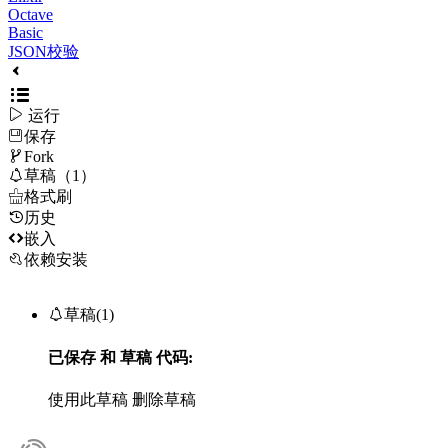
Octave
Basic
JSON校验

运行
保存

Fork

草稿（1）

格式刷
历史

嵌入
依赖安装

草稿(1)
已保存
和
草稿
代码:
使用此草稿
删除草稿