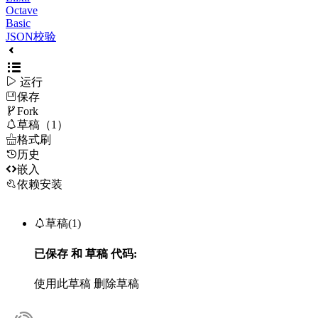
Octave
Basic
JSON校验

运行
保存

Fork

草稿（1）

格式刷
历史

嵌入
依赖安装

草稿(1)
已保存
和
草稿
代码:
使用此草稿
删除草稿