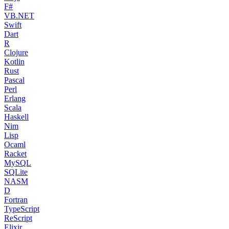
F#
VB.NET
Swift
Dart
R
Clojure
Kotlin
Rust
Pascal
Perl
Erlang
Scala
Haskell
Nim
Lisp
Ocaml
Racket
MySQL
SQLite
NASM
D
Fortran
TypeScript
ReScript
Elixir