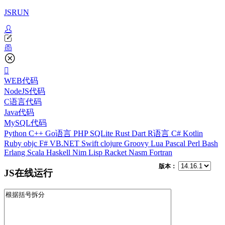
JSRUN
WEB代码
NodeJS代码
C语言代码
Java代码
MySQL代码
Python
C++
Go语言
PHP
SQLite
Rust
Dart
R语言
C#
Kotlin
Ruby
objc
F#
VB.NET
Swift
clojure
Groovy
Lua
Pascal
Perl
Bash
Erlang
Scala
Haskell
Nim
Lisp
Racket
Nasm
Fortran
版本：
JS在线运行