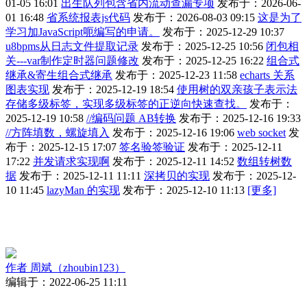
01-05 16:01
出生队列包含省内流动查漏专项
发布于：2026-06-
01 16:48
省系统报表js代码
发布于：2026-08-03 09:15
这是为了
学习加JavaScript呃编写的申请。
发布于：2025-12-29 10:37
u8bpms从日志文件提取记录
发布于：2025-12-25 10:56
闭包相
关---var制作定时器问题修改
发布于：2025-12-25 16:22
组合式
继承&寄生组合式继承
发布于：2025-12-23 11:58
echarts 关系
图表实现
发布于：2025-12-19 18:54
使用树的双亲孩子表示法
存储多级标签，实现多级标签的正逆向快速查找。
发布于：
2025-12-19 10:58
//编码问题 AB转换
发布于：2025-12-16 19:33
//方阵填数，螺旋填入
发布于：2025-12-16 19:06
web socket
发
布于：2025-12-15 17:07
签名验签验证
发布于：2025-12-11
17:22
并发请求实现啊
发布于：2025-12-11 14:52
数组转树数
据
发布于：2025-12-11 11:11
深拷贝的实现
发布于：2025-12-
10 11:45
lazyMan 的实现
发布于：2025-12-10 11:13
[更多]
作者
周斌（zhoubin123）
编辑于：2022-06-25 11:11