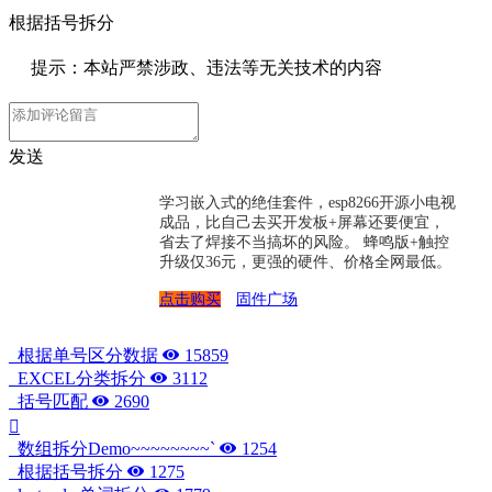
根据括号拆分
提示：本站严禁涉政、违法等无关技术的内容
发送
学习嵌入式的绝佳套件，esp8266开源小电视
成品，比自己去买开发板+屏幕还要便宜，
省去了焊接不当搞坏的风险。 蜂鸣版+触控
升级仅36元，更强的硬件、价格全网最低。
点击购买
固件广场
根据单号区分数据
15859
EXCEL分类拆分
3112
括号匹配
2690
数组拆分Demo~~~~~~~~`
1254
根据括号拆分
1275