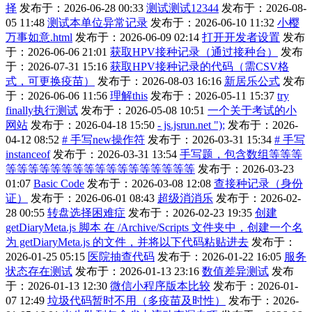
择
发布于：2026-06-28 00:33
测试测试12344
发布于：2026-08-
05 11:48
测试本单位异常记录
发布于：2026-06-10 11:32
小樱
万事如意.html
发布于：2026-06-09 02:14
打开开发者设置
发布
于：2026-06-06 21:01
获取HPV接种记录（通过接种台）
发布
于：2026-07-31 15:16
获取HPV接种记录的代码（需CSV格
式，可更换疫苗）
发布于：2026-08-03 16:16
新居乐公式
发布
于：2026-06-06 11:56
理解this
发布于：2026-05-11 15:37
try
finally执行测试
发布于：2026-05-08 10:51
一个关于考试的小
网站
发布于：2026-04-18 15:50
- js.jsrun.net ");
发布于：2026-
04-12 08:52
# 手写new操作符
发布于：2026-03-31 15:34
# 手写
instanceof
发布于：2026-03-31 13:54
手写题，包含数组等等等
等等等等等等等等等等等等等等等等等
发布于：2026-03-23
01:07
Basic Code
发布于：2026-03-08 12:08
查接种记录（身份
证）
发布于：2026-06-01 08:43
超级消消乐
发布于：2026-02-
28 00:55
转盘选择困难症
发布于：2026-02-23 19:35
创建
getDiaryMeta.js 脚本 在 /Archive/Scripts 文件夹中，创建一个名
为 getDiaryMeta.js 的文件，并将以下代码粘贴进去
发布于：
2026-01-25 05:15
医院抽查代码
发布于：2026-01-22 16:05
服务
状态存在测试
发布于：2026-01-13 23:16
数值差异测试
发布
于：2026-01-13 12:30
微信小程序版本比较
发布于：2026-01-
07 12:49
垃圾代码暂时不用（多疫苗及时性）
发布于：2026-