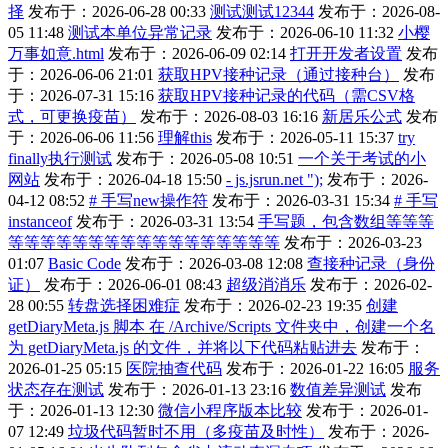
择
发布于：2026-06-28 00:33
测试测试12344
发布于：2026-08-
05 11:48
测试本单位异常记录
发布于：2026-06-10 11:32
小樱
万事如意.html
发布于：2026-06-09 02:14
打开开发者设置
发布
于：2026-06-06 21:01
获取HPV接种记录（通过接种台）
发布
于：2026-07-31 15:16
获取HPV接种记录的代码（需CSV格
式，可更换疫苗）
发布于：2026-08-03 16:16
新居乐公式
发布
于：2026-06-06 11:56
理解this
发布于：2026-05-11 15:37
try
finally执行测试
发布于：2026-05-08 10:51
一个关于考试的小
网站
发布于：2026-04-18 15:50
- js.jsrun.net ");
发布于：2026-
04-12 08:52
# 手写new操作符
发布于：2026-03-31 15:34
# 手写
instanceof
发布于：2026-03-31 13:54
手写题，包含数组等等等
等等等等等等等等等等等等等等等等等
发布于：2026-03-23
01:07
Basic Code
发布于：2026-03-08 12:08
查接种记录（身份
证）
发布于：2026-06-01 08:43
超级消消乐
发布于：2026-02-
28 00:55
转盘选择困难症
发布于：2026-02-23 19:35
创建
getDiaryMeta.js 脚本 在 /Archive/Scripts 文件夹中，创建一个名
为 getDiaryMeta.js 的文件，并将以下代码粘贴进去
发布于：
2026-01-25 05:15
医院抽查代码
发布于：2026-01-22 16:05
服务
状态存在测试
发布于：2026-01-13 23:16
数值差异测试
发布
于：2026-01-13 12:30
微信小程序版本比较
发布于：2026-01-
07 12:49
垃圾代码暂时不用（多疫苗及时性）
发布于：2026-