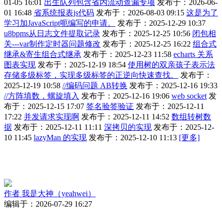
01-05 16:01
出生队列包含省内流动查漏专项
发布于：2026-06-
01 16:48
省系统报表js代码
发布于：2026-08-03 09:15
这是为了
学习加JavaScript呃编写的申请。
发布于：2025-12-29 10:37
u8bpms从日志文件提取记录
发布于：2025-12-25 10:56
闭包相
关---var制作定时器问题修改
发布于：2025-12-25 16:22
组合式
继承&寄生组合式继承
发布于：2025-12-23 11:58
echarts 关系
图表实现
发布于：2025-12-19 18:54
使用树的双亲孩子表示法
存储多级标签，实现多级标签的正逆向快速查找。
发布于：
2025-12-19 10:58
//编码问题 AB转换
发布于：2025-12-16 19:33
//方阵填数，螺旋填入
发布于：2025-12-16 19:06
web socket
发
布于：2025-12-15 17:07
签名验签验证
发布于：2025-12-11
17:22
并发请求实现啊
发布于：2025-12-11 14:52
数组转树数
据
发布于：2025-12-11 11:11
深拷贝的实现
发布于：2025-12-
10 11:45
lazyMan 的实现
发布于：2025-12-10 11:13
[更多]
作者
我是大神（yeahwei）
编辑于：2026-07-29 16:27