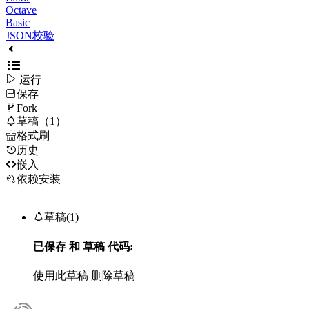
Octave
Basic
JSON校验

运行
保存

Fork

草稿（1）

格式刷
历史

嵌入
依赖安装

草稿(1)
已保存
和
草稿
代码:
使用此草稿
删除草稿