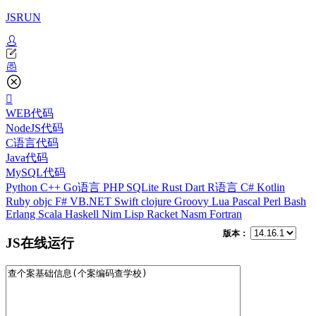
JSRUN
WEB代码
NodeJS代码
C语言代码
Java代码
MySQL代码
Python
C++
Go语言
PHP
SQLite
Rust
Dart
R语言
C#
Kotlin
Ruby
objc
F#
VB.NET
Swift
clojure
Groovy
Lua
Pascal
Perl
Bash
Erlang
Scala
Haskell
Nim
Lisp
Racket
Nasm
Fortran
版本：
JS在线运行