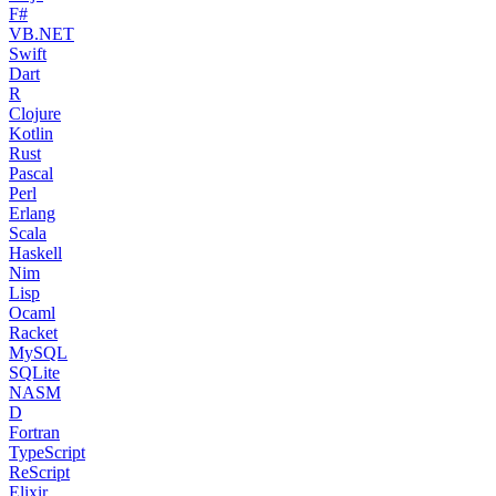
F#
VB.NET
Swift
Dart
R
Clojure
Kotlin
Rust
Pascal
Perl
Erlang
Scala
Haskell
Nim
Lisp
Ocaml
Racket
MySQL
SQLite
NASM
D
Fortran
TypeScript
ReScript
Elixir