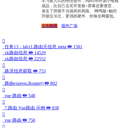
学习嵌入式的绝佳套件，esp8266开源小电视
成品，比自己去买开发板+屏幕还要便宜，
省去了焊接不当搞坏的风险。 蜂鸣版+触控
升级仅36元，更强的硬件、价格全网最低。
点击购买
固件广场
任务13：lab11.路由元信息 meta
1581
xk路由信息
14529
xk路由信息
22552
路况信息获取
753
路由express.Router()
802
vue 路由
548
7.路由 Vue路由 示例
838
vue 路由
750