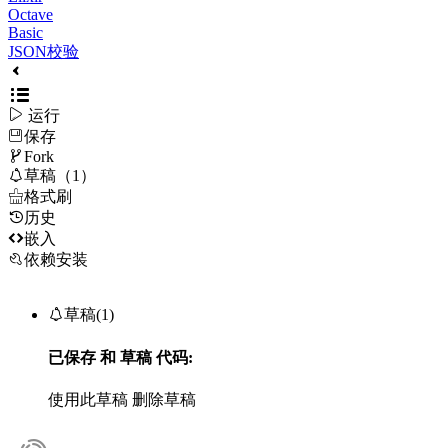
Octave
Basic
JSON校验

运行
保存

Fork

草稿（1）

格式刷
历史

嵌入
依赖安装

草稿(1)
已保存
和
草稿
代码:
使用此草稿
删除草稿