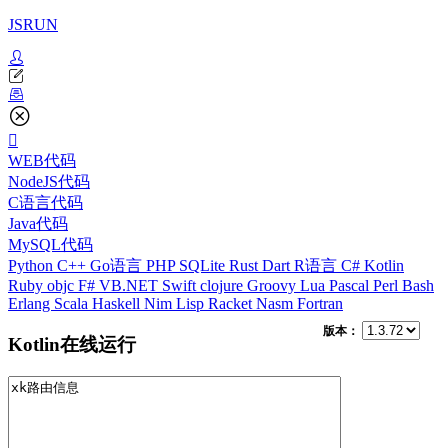
JSRUN
WEB代码
NodeJS代码
C语言代码
Java代码
MySQL代码
Python
C++
Go语言
PHP
SQLite
Rust
Dart
R语言
C#
Kotlin
Ruby
objc
F#
VB.NET
Swift
clojure
Groovy
Lua
Pascal
Perl
Bash
Erlang
Scala
Haskell
Nim
Lisp
Racket
Nasm
Fortran
版本：
Kotlin在线运行