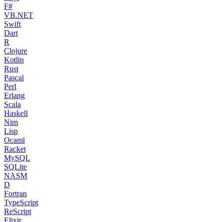
F#
VB.NET
Swift
Dart
R
Clojure
Kotlin
Rust
Pascal
Perl
Erlang
Scala
Haskell
Nim
Lisp
Ocaml
Racket
MySQL
SQLite
NASM
D
Fortran
TypeScript
ReScript
Elixir