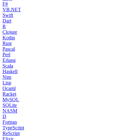
F#
VB.NET
Swift
Dart
R
Clojure
Kotlin
Rust
Pascal
Perl
Erlang
Scala
Haskell
Nim
Lisp
Ocaml
Racket
MySQL
SQLite
NASM
D
Fortran
TypeScript
ReScript
Elixir