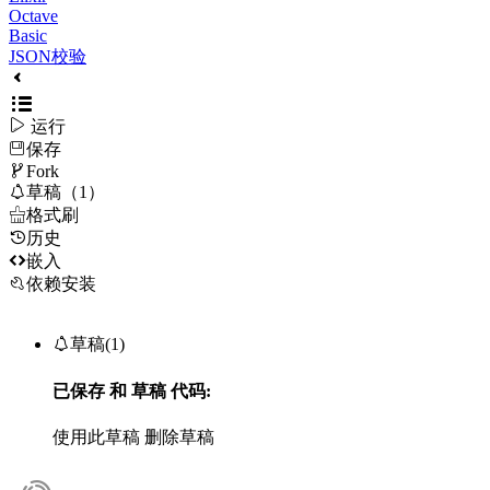
Octave
Basic
JSON校验

运行
保存

Fork

草稿（1）

格式刷
历史

嵌入
依赖安装

草稿(1)
已保存
和
草稿
代码:
使用此草稿
删除草稿