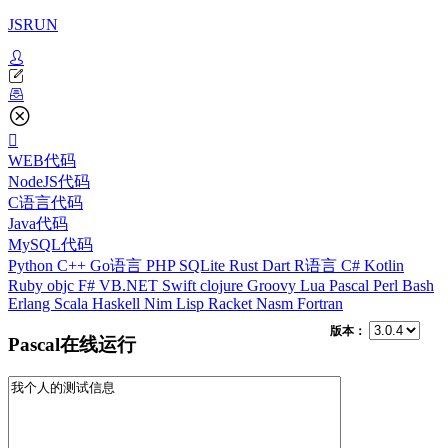
JSRUN
WEB代码
NodeJS代码
C语言代码
Java代码
MySQL代码
Python
C++
Go语言
PHP
SQLite
Rust
Dart
R语言
C#
Kotlin
Ruby
objc
F#
VB.NET
Swift
clojure
Groovy
Lua
Pascal
Perl
Bash
Erlang
Scala
Haskell
Nim
Lisp
Racket
Nasm
Fortran
版本：
Pascal在线运行