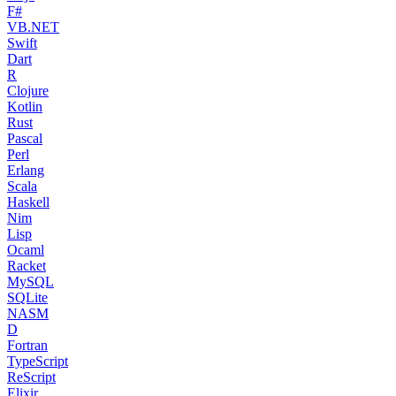
F#
VB.NET
Swift
Dart
R
Clojure
Kotlin
Rust
Pascal
Perl
Erlang
Scala
Haskell
Nim
Lisp
Ocaml
Racket
MySQL
SQLite
NASM
D
Fortran
TypeScript
ReScript
Elixir