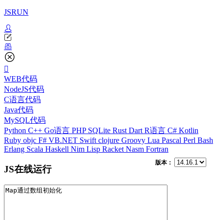
JSRUN
WEB代码
NodeJS代码
C语言代码
Java代码
MySQL代码
Python
C++
Go语言
PHP
SQLite
Rust
Dart
R语言
C#
Kotlin
Ruby
objc
F#
VB.NET
Swift
clojure
Groovy
Lua
Pascal
Perl
Bash
Erlang
Scala
Haskell
Nim
Lisp
Racket
Nasm
Fortran
版本：
JS在线运行