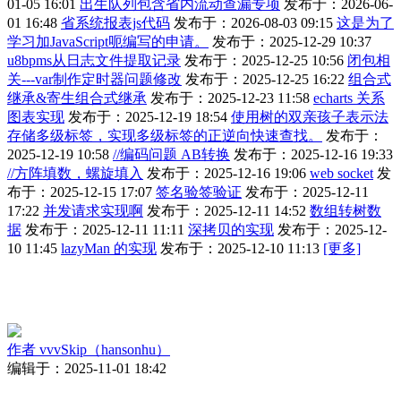
01-05 16:01
出生队列包含省内流动查漏专项
发布于：2026-06-
01 16:48
省系统报表js代码
发布于：2026-08-03 09:15
这是为了
学习加JavaScript呃编写的申请。
发布于：2025-12-29 10:37
u8bpms从日志文件提取记录
发布于：2025-12-25 10:56
闭包相
关---var制作定时器问题修改
发布于：2025-12-25 16:22
组合式
继承&寄生组合式继承
发布于：2025-12-23 11:58
echarts 关系
图表实现
发布于：2025-12-19 18:54
使用树的双亲孩子表示法
存储多级标签，实现多级标签的正逆向快速查找。
发布于：
2025-12-19 10:58
//编码问题 AB转换
发布于：2025-12-16 19:33
//方阵填数，螺旋填入
发布于：2025-12-16 19:06
web socket
发
布于：2025-12-15 17:07
签名验签验证
发布于：2025-12-11
17:22
并发请求实现啊
发布于：2025-12-11 14:52
数组转树数
据
发布于：2025-12-11 11:11
深拷贝的实现
发布于：2025-12-
10 11:45
lazyMan 的实现
发布于：2025-12-10 11:13
[更多]
作者
vvvSkip（hansonhu）
编辑于：2025-11-01 18:42