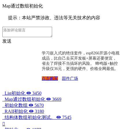
Map通过数组初始化
提示：本站严禁涉政、违法等无关技术的内容
发送
学习嵌入式的绝佳套件，esp8266开源小电视
成品，比自己去买开发板+屏幕还要便宜，
省去了焊接不当搞坏的风险。 蜂鸣版+触控
升级仅36元，更强的硬件、价格全网最低。
点击购买
固件广场
List初始化
3450
Map通过数组初始化
3669
初始化数组
5670
RAII初始化
3180
结构体数组初始化测试。
7545