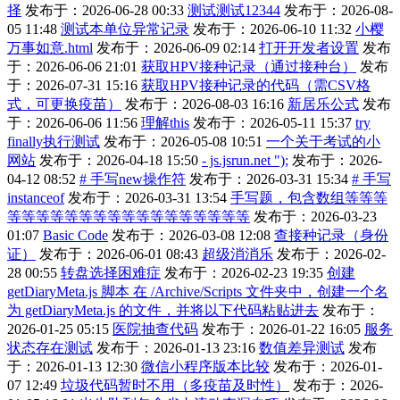
择
发布于：2026-06-28 00:33
测试测试12344
发布于：2026-08-
05 11:48
测试本单位异常记录
发布于：2026-06-10 11:32
小樱
万事如意.html
发布于：2026-06-09 02:14
打开开发者设置
发布
于：2026-06-06 21:01
获取HPV接种记录（通过接种台）
发布
于：2026-07-31 15:16
获取HPV接种记录的代码（需CSV格
式，可更换疫苗）
发布于：2026-08-03 16:16
新居乐公式
发布
于：2026-06-06 11:56
理解this
发布于：2026-05-11 15:37
try
finally执行测试
发布于：2026-05-08 10:51
一个关于考试的小
网站
发布于：2026-04-18 15:50
- js.jsrun.net ");
发布于：2026-
04-12 08:52
# 手写new操作符
发布于：2026-03-31 15:34
# 手写
instanceof
发布于：2026-03-31 13:54
手写题，包含数组等等等
等等等等等等等等等等等等等等等等等
发布于：2026-03-23
01:07
Basic Code
发布于：2026-03-08 12:08
查接种记录（身份
证）
发布于：2026-06-01 08:43
超级消消乐
发布于：2026-02-
28 00:55
转盘选择困难症
发布于：2026-02-23 19:35
创建
getDiaryMeta.js 脚本 在 /Archive/Scripts 文件夹中，创建一个名
为 getDiaryMeta.js 的文件，并将以下代码粘贴进去
发布于：
2026-01-25 05:15
医院抽查代码
发布于：2026-01-22 16:05
服务
状态存在测试
发布于：2026-01-13 23:16
数值差异测试
发布
于：2026-01-13 12:30
微信小程序版本比较
发布于：2026-01-
07 12:49
垃圾代码暂时不用（多疫苗及时性）
发布于：2026-