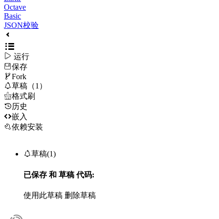
Octave
Basic
JSON校验

运行
保存

Fork

草稿（1）

格式刷
历史

嵌入
依赖安装

草稿(1)
已保存
和
草稿
代码:
使用此草稿
删除草稿