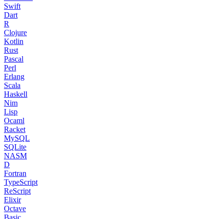
Swift
Dart
R
Clojure
Kotlin
Rust
Pascal
Perl
Erlang
Scala
Haskell
Nim
Lisp
Ocaml
Racket
MySQL
SQLite
NASM
D
Fortran
TypeScript
ReScript
Elixir
Octave
Basic