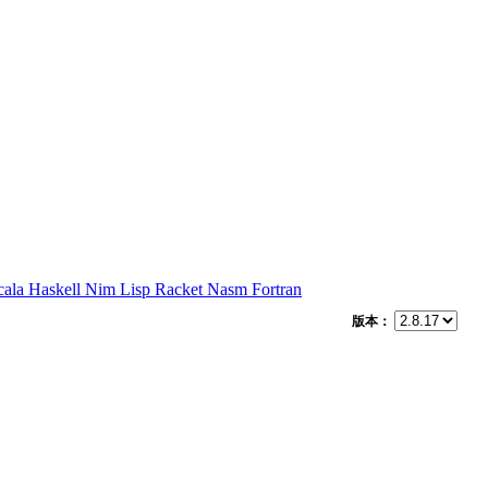
cala
Haskell
Nim
Lisp
Racket
Nasm
Fortran
版本：