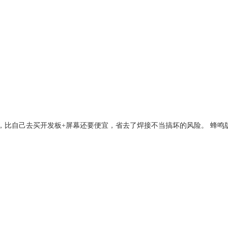
成品，比自己去买开发板+屏幕还要便宜，省去了焊接不当搞坏的风险。 蜂鸣