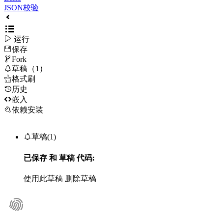
JSON校验

运行
保存

Fork

草稿（1）

格式刷
历史

嵌入
依赖安装

草稿(1)
已保存
和
草稿
代码:
使用此草稿
删除草稿