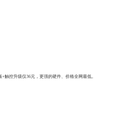
版+触控升级仅36元，更强的硬件、价格全网最低。