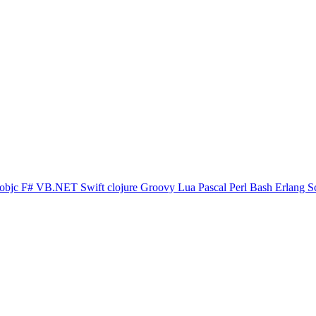
objc
F#
VB.NET
Swift
clojure
Groovy
Lua
Pascal
Perl
Bash
Erlang
S