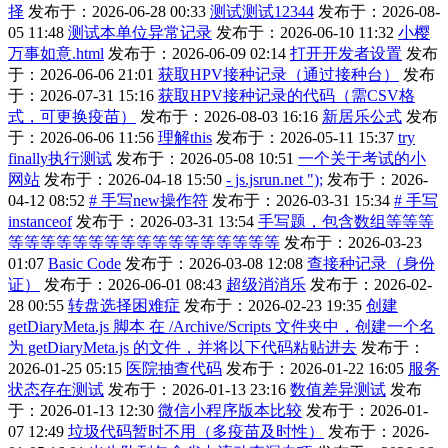
择
发布于：2026-06-28 00:33
测试测试12344
发布于：2026-08-
05 11:48
测试本单位异常记录
发布于：2026-06-10 11:32
小樱
万事如意.html
发布于：2026-06-09 02:14
打开开发者设置
发布
于：2026-06-06 21:01
获取HPV接种记录（通过接种台）
发布
于：2026-07-31 15:16
获取HPV接种记录的代码（需CSV格
式，可更换疫苗）
发布于：2026-08-03 16:16
新居乐公式
发布
于：2026-06-06 11:56
理解this
发布于：2026-05-11 15:37
try
finally执行测试
发布于：2026-05-08 10:51
一个关于考试的小
网站
发布于：2026-04-18 15:50
- js.jsrun.net ");
发布于：2026-
04-12 08:52
# 手写new操作符
发布于：2026-03-31 15:34
# 手写
instanceof
发布于：2026-03-31 13:54
手写题，包含数组等等等
等等等等等等等等等等等等等等等等等
发布于：2026-03-23
01:07
Basic Code
发布于：2026-03-08 12:08
查接种记录（身份
证）
发布于：2026-06-01 08:43
超级消消乐
发布于：2026-02-
28 00:55
转盘选择困难症
发布于：2026-02-23 19:35
创建
getDiaryMeta.js 脚本 在 /Archive/Scripts 文件夹中，创建一个名
为 getDiaryMeta.js 的文件，并将以下代码粘贴进去
发布于：
2026-01-25 05:15
医院抽查代码
发布于：2026-01-22 16:05
服务
状态存在测试
发布于：2026-01-13 23:16
数值差异测试
发布
于：2026-01-13 12:30
微信小程序版本比较
发布于：2026-01-
07 12:49
垃圾代码暂时不用（多疫苗及时性）
发布于：2026-