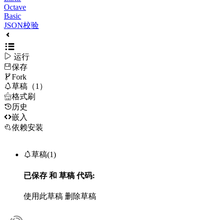
Octave
Basic
JSON校验

运行
保存

Fork

草稿（1）

格式刷
历史

嵌入
依赖安装

草稿(1)
已保存
和
草稿
代码:
使用此草稿
删除草稿