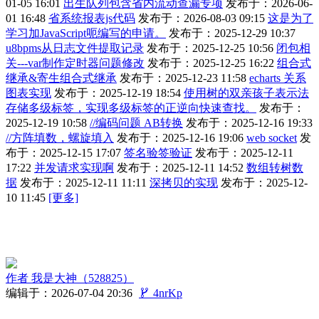
01-05 16:01
出生队列包含省内流动查漏专项
发布于：2026-06-
01 16:48
省系统报表js代码
发布于：2026-08-03 09:15
这是为了
学习加JavaScript呃编写的申请。
发布于：2025-12-29 10:37
u8bpms从日志文件提取记录
发布于：2025-12-25 10:56
闭包相
关---var制作定时器问题修改
发布于：2025-12-25 16:22
组合式
继承&寄生组合式继承
发布于：2025-12-23 11:58
echarts 关系
图表实现
发布于：2025-12-19 18:54
使用树的双亲孩子表示法
存储多级标签，实现多级标签的正逆向快速查找。
发布于：
2025-12-19 10:58
//编码问题 AB转换
发布于：2025-12-16 19:33
//方阵填数，螺旋填入
发布于：2025-12-16 19:06
web socket
发
布于：2025-12-15 17:07
签名验签验证
发布于：2025-12-11
17:22
并发请求实现啊
发布于：2025-12-11 14:52
数组转树数
据
发布于：2025-12-11 11:11
深拷贝的实现
发布于：2025-12-
10 11:45
[更多]
作者
我是大神（528825）
编辑于：2026-07-04 20:36

4nrKp