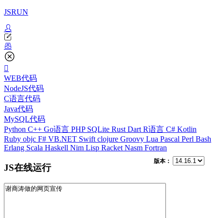
JSRUN
WEB代码
NodeJS代码
C语言代码
Java代码
MySQL代码
Python
C++
Go语言
PHP
SQLite
Rust
Dart
R语言
C#
Kotlin
Ruby
objc
F#
VB.NET
Swift
clojure
Groovy
Lua
Pascal
Perl
Bash
Erlang
Scala
Haskell
Nim
Lisp
Racket
Nasm
Fortran
版本：
JS在线运行