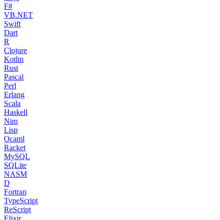
F#
VB.NET
Swift
Dart
R
Clojure
Kotlin
Rust
Pascal
Perl
Erlang
Scala
Haskell
Nim
Lisp
Ocaml
Racket
MySQL
SQLite
NASM
D
Fortran
TypeScript
ReScript
Elixir