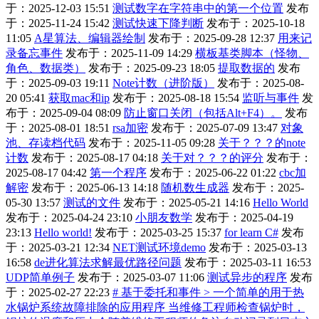
于：2025-12-03 15:51
测试数字在字符串中的第一个位置
发布
于：2025-11-24 15:42
测试快速下降判断
发布于：2025-10-18
11:05
A星算法、编辑器绘制
发布于：2025-09-28 12:37
用来记
录备忘事件
发布于：2025-11-09 14:29
横板基类脚本（怪物、
角色、数据类）
发布于：2025-09-23 18:05
提取数据的
发布
于：2025-09-03 19:11
Note计数（进阶版）
发布于：2025-08-
20 05:41
获取mac和ip
发布于：2025-08-18 15:54
监听与事件
发
布于：2025-09-04 08:09
防止窗口关闭（包括Alt+F4）。
发布
于：2025-08-01 18:51
rsa加密
发布于：2025-07-09 13:47
对象
池、存读档代码
发布于：2025-11-05 09:28
关于？？？的note
计数
发布于：2025-08-17 04:18
关于对？？？的评分
发布于：
2025-08-17 04:42
第一个程序
发布于：2025-06-22 01:22
cbc加
解密
发布于：2025-06-13 14:18
随机数生成器
发布于：2025-
05-30 13:57
测试的文件
发布于：2025-05-21 14:16
Hello World
发布于：2025-04-24 23:10
小朋友数学
发布于：2025-04-19
23:13
Hello world!
发布于：2025-03-25 15:37
for learn C#
发布
于：2025-03-21 12:34
NET测试环境demo
发布于：2025-03-13
16:58
de进化算法求解最优路径问题
发布于：2025-03-11 16:53
UDP简单例子
发布于：2025-03-07 11:06
测试异步的程序
发布
于：2025-02-27 22:23
# 基于委托和事件 > 一个简单的用于热
水锅炉系统故障排除的应用程序 当维修工程师检查锅炉时，