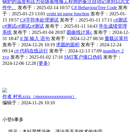
锅炉的温度和压力会随着维修工程师的备注自动记录到日志文
件中。
发布于：2025-02-14 10:57
C# BehaviourTree Code
发布
于：2025-01-23 13:01
ceshi int parse function
发布于：2025-01-
15 19:57
C#字符串处理测试
发布于：2025-01-11 17:11
c#测试
c#测试c#测试c#测试
发布于：2025-01-11 14:43
学生成绩管理
系统
发布于：2025-01-04 20:07
圆曲线计算c
发布于：2024-12-
31 18:47
if 加 输入 语句
发布于：2024-12-27 08:50
重载运算符
发布于：2024-12-26 10:19
求圆的面积
发布于：2024-12-24
09:14
c# 代码在线运行
发布于：2024-12-13 17:09
quardkey 2
xyz
发布于：2025-01-02 17:16
SMT客户接口伪码
发布于：
2024-12-06 12:28
[更多]
作者
村长zzzz（mooooooooooooon）
编辑于：2024-11-26 10:10
小登b事多
提示：本站严禁涉政、违法等无关技术的内容