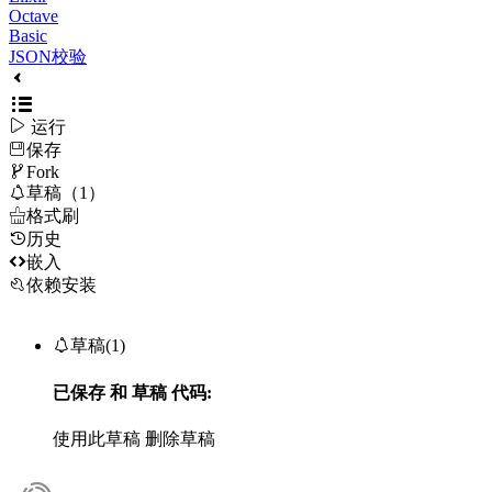
Octave
Basic
JSON校验

运行
保存

Fork

草稿（1）

格式刷
历史

嵌入
依赖安装

草稿(1)
已保存
和
草稿
代码:
使用此草稿
删除草稿