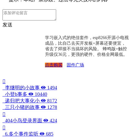
发送
学习嵌入式的绝佳套件，esp8266开源小电视
成品，比自己去买开发板+屏幕还要便宜，
省去了焊接不当搞坏的风险。 蜂鸣版+触控
升级仅36元，更强的硬件、价格全网最低。
点击购买
固件广场
李继明的小故事
1494
小登b事多
10440
递归把大事化小
8172
三只小猪的故事
1278
404小鸟登录界面
424
6.多个事件监听
685