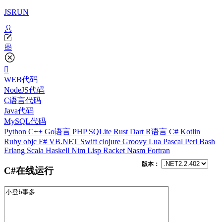
JSRUN
WEB代码
NodeJS代码
C语言代码
Java代码
MySQL代码
Python
C++
Go语言
PHP
SQLite
Rust
Dart
R语言
C#
Kotlin
Ruby
objc
F#
VB.NET
Swift
clojure
Groovy
Lua
Pascal
Perl
Bash
Erlang
Scala
Haskell
Nim
Lisp
Racket
Nasm
Fortran
版本：
C#在线运行