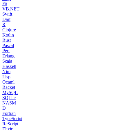
F#
VB.NET
Swift
Dart
R
Clojure
Kotlin
Rust
Pascal
Perl
Erlang
Scala
Haskell
Nim
Lisp
Ocaml
Racket
MySQL
SQLite
NASM
D
Fortran
TypeScript
ReScript
Elixir