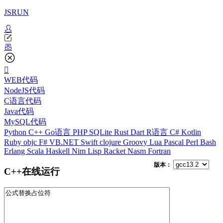
JSRUN
WEB代码
NodeJS代码
C语言代码
Java代码
MySQL代码
Python
C++
Go语言
PHP
SQLite
Rust
Dart
R语言
C#
Kotlin
Ruby
objc
F#
VB.NET
Swift
clojure
Groovy
Lua
Pascal
Perl
Bash
Erlang
Scala
Haskell
Nim
Lisp
Racket
Nasm
Fortran
版本：
C++在线运行