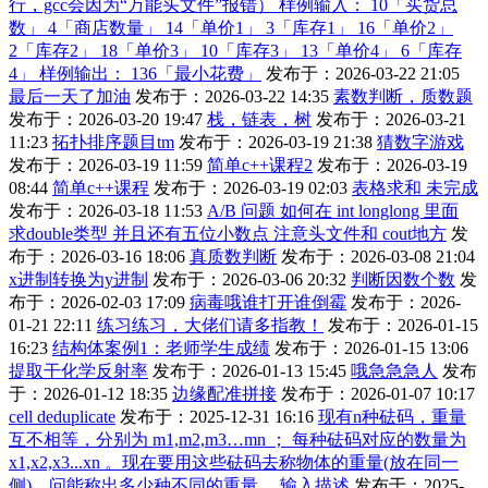
行，gcc会因为“万能头文件”报错） 样例输入： 10「买货总
数」 4「商店数量」 14「单价1」 3「库存1」 16「单价2」
2「库存2」 18「单价3」 10「库存3」 13「单价4」 6「库存
4」 样例输出： 136「最小花费」
发布于：2026-03-22 21:05
最后一天了加油
发布于：2026-03-22 14:35
素数判断，质数题
发布于：2026-03-20 19:47
栈，链表，树
发布于：2026-03-21
11:23
拓扑排序题目tm
发布于：2026-03-19 21:38
猜数字游戏
发布于：2026-03-19 11:59
简单c++课程2
发布于：2026-03-19
08:44
简单c++课程
发布于：2026-03-19 02:03
表格求和 未完成
发布于：2026-03-18 11:53
A/B 问题 如何在 int longlong 里面
求double类型 并且还有五位小数点 注意头文件和 cout地方
发
布于：2026-03-16 18:06
真质数判断
发布于：2026-03-08 21:04
x进制转换为y进制
发布于：2026-03-06 20:32
判断因数个数
发
布于：2026-02-03 17:09
病毒哦谁打开谁倒霉
发布于：2026-
01-21 22:11
练习练习，大佬们请多指教！
发布于：2026-01-15
16:23
结构体案例1：老师学生成绩
发布于：2026-01-15 13:06
提取干化学反射率
发布于：2026-01-13 15:45
哦急急急人
发布
于：2026-01-12 18:35
边缘配准拼接
发布于：2026-01-07 10:17
cell deduplicate
发布于：2025-12-31 16:16
现有n种砝码，重量
互不相等，分别为 m1,m2,m3…mn ； 每种砝码对应的数量为
x1,x2,x3...xn 。现在要用这些砝码去称物体的重量(放在同一
侧)，问能称出多少种不同的重量。 输入描述
发布于：2025-