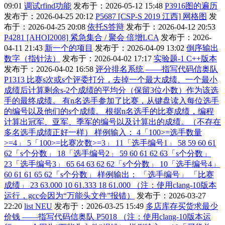
09:01
调试rfind功能
发布于：2026-05-12 15:48
P3916图的遍历
发布于：2026-04-25 20:12
P5687 [CSP-S 2019 江西] 网格图
发
布于：2026-04-25 20:08
依托S答辩
发布于：2026-04-12 20:53
P4281 [AHOI2008] 紧急集合 / 聚会 倍增LCA
发布于：2026-
04-11 21:43
新一个的项目
发布于：2026-04-09 13:02
倒序输出
数字（指针法）
发布于：2026-04-02 17:17
实验题-1 C++版本
发布于：2026-04-02 16:58
评分排名系统 ——指写代码信奥队
P1313 比赛s次或s个评委打分，去掉一个最大成绩、一个最小
成绩后计算剩余s-2个成绩的平均分（保留3位小数）作为该选
手的最终成绩。 有n名选手参加了比赛，从键盘读入每位选手
的编号以及他们的s个成绩。 根据n名选手的比赛成绩，编程
计算出冠军、亚军、季军的编号以及计算出的成绩。（不存在
多名选手成绩正好一样） 样例输入： 4「100>=选手数量
>=4」 5「100>=比赛次数>=3」 11「选手编号1」 58 59 60 61
62「s个分数」 18「选手编号2」 59 60 61 62 63「s个分数」
23「选手编号3」 65 64 63 62 62「s个分数」 10「选手编号4」
60 61 61 65 62「s个分数」 样例输出： 「选手编号」 「比赛
成绩」 23 63.000 10 61.333 18 61.000 （注：使用clang-10版本
运行，gcc会因为“万能头文件”报错）
发布于：2026-03-27
22:20
list NEU
发布于：2026-03-25 15:49
多店库存买货求最少
价钱 ——指写代码信奥队 P5018 （注：使用clang-10版本运