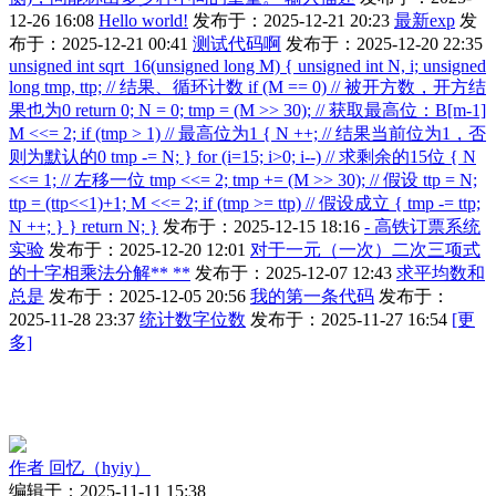
12-26 16:08
Hello world!
发布于：2025-12-21 20:23
最新exp
发
布于：2025-12-21 00:41
测试代码啊
发布于：2025-12-20 22:35
unsigned int sqrt_16(unsigned long M) { unsigned int N, i; unsigned
long tmp, ttp; // 结果、循环计数 if (M == 0) // 被开方数，开方结
果也为0 return 0; N = 0; tmp = (M >> 30); // 获取最高位：B[m-1]
M <<= 2; if (tmp > 1) // 最高位为1 { N ++; // 结果当前位为1，否
则为默认的0 tmp -= N; } for (i=15; i>0; i--) // 求剩余的15位 { N
<<= 1; // 左移一位 tmp <<= 2; tmp += (M >> 30); // 假设 ttp = N;
ttp = (ttp<<1)+1; M <<= 2; if (tmp >= ttp) // 假设成立 { tmp -= ttp;
N ++; } } return N; }
发布于：2025-12-15 18:16
- 高铁订票系统
实验
发布于：2025-12-20 12:01
对于一元（一次）二次三项式
的十字相乘法分解** **
发布于：2025-12-07 12:43
求平均数和
总是
发布于：2025-12-05 20:56
我的第一条代码
发布于：
2025-11-28 23:37
统计数字位数
发布于：2025-11-27 16:54
[更
多]
作者
回忆（hyiy）
编辑于：2025-11-11 15:38