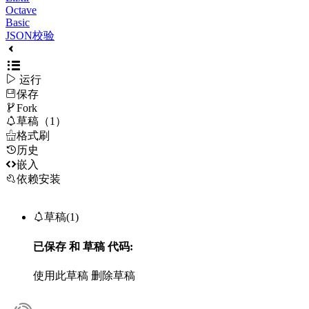
Octave
Basic
JSON校验

运行
保存

Fork

草稿（1）

格式刷
历史

嵌入
依赖安装

草稿(1)
已保存
和
草稿
代码:
使用此草稿
删除草稿