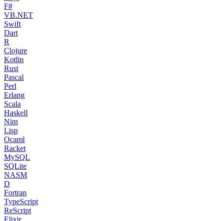
F#
VB.NET
Swift
Dart
R
Clojure
Kotlin
Rust
Pascal
Perl
Erlang
Scala
Haskell
Nim
Lisp
Ocaml
Racket
MySQL
SQLite
NASM
D
Fortran
TypeScript
ReScript
Elixir