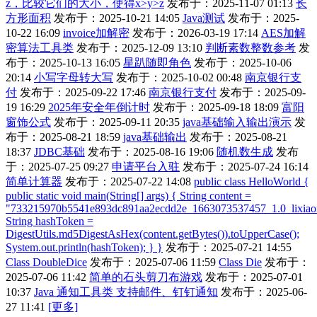
z，比较它们的大小，使得x>y>z
发布于：2025-11-07 01:13
长
方形面积
发布于：2025-10-21 14:05
Java测试
发布于：2025-
10-22 16:09
invoice加解密
发布于：2026-03-19 17:14
AES加解
密算法工具类
发布于：2025-12-09 13:10
判断素数整数参考
发
布于：2025-10-13 16:05
星趴随即角色
发布于：2025-10-06
20:14
小写字母转大写
发布于：2025-10-02 00:48
南京银行支
付
发布于：2025-09-22 17:46
南京银行支付
发布于：2025-09-
19 16:29
2025年安全年倒计时
发布于：2025-09-18 18:09
富阳
窗饰公式
发布于：2025-09-11 20:35
java基础输入输出演示
发
布于：2025-08-21 18:59
java基础输出
发布于：2025-08-21
18:37
JDBC基础
发布于：2025-08-16 19:06
随机数生成
发布
于：2025-07-25 09:27
申请平台入驻
发布于：2025-07-24 16:14
简单计算器
发布于：2025-07-22 14:08
public class HelloWorld {
public static void main(String[] args) { String content =
"733215970b5541e893dc891aa2ecdd2e_1663073537457_1.0_lixia
String hashToken =
DigestUtils.md5DigestAsHex(content.getBytes()).toUpperCase();
System.out.println(hashToken); } }
发布于：2025-07-21 14:55
Class DoubleDice
发布于：2025-07-06 11:59
Class Die
发布于：
2025-07-06 11:42
简单的石头剪刀布游戏
发布于：2025-07-01
10:37
Java 通知工具类 支持邮件、钉钉通知
发布于：2025-06-
27 11:41
[更多]