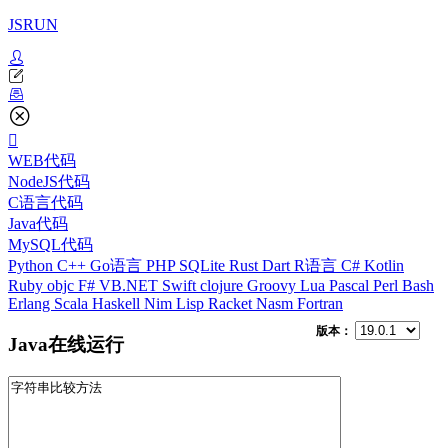
JSRUN
WEB代码
NodeJS代码
C语言代码
Java代码
MySQL代码
Python
C++
Go语言
PHP
SQLite
Rust
Dart
R语言
C#
Kotlin
Ruby
objc
F#
VB.NET
Swift
clojure
Groovy
Lua
Pascal
Perl
Bash
Erlang
Scala
Haskell
Nim
Lisp
Racket
Nasm
Fortran
版本：
Java在线运行