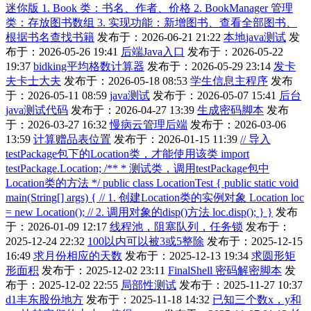
迷你版 1. Book 类：书名、作者、价格 2. BookManager 管理
类：存放图书数组 3. 实现功能：新增图书、查看全部图书、
根据书名查找书籍
发布于：2026-06-21 21:22
本地java测试
发
布于：2026-05-26 19:41
后端Java入口
发布于：2026-05-22
19:37
bidking平均格数计算器
发布于：2026-05-29 23:14
发卡
夫卡士大夫
发布于：2026-05-18 08:53
学生信息主程序
发布
于：2026-05-11 08:59
java测试
发布于：2026-05-07 15:41
后台
java测试代码
发布于：2026-04-27 13:39
生成密码脚本
发布
于：2026-03-27 16:32
慢病云管理后端
发布于：2026-03-06
13:59
计算赠品表位置
发布于：2026-01-15 11:39
// 导入
testPackage包下的Location类，才能使用该类 import
testPackage.Location; /** * 测试类，调用testPackage包中
Location类的方法 */ public class LocationTest { public static void
main(String[] args) { // 1. 创建Location类的实例对象 Location loc
= new Location(); // 2. 调用对象的disp()方法 loc.disp(); } }
发布
于：2026-01-09 12:17
线程池，阻塞队列，任务锁
发布于：
2025-12-24 22:32
100以内可以被3或5整除
发布于：2025-12-15
16:49
求月份相应的天数
发布于：2025-12-13 19:34
求圆形矩
形面积
发布于：2025-12-02 23:11
FinalShell 密码解密脚本
发
布于：2025-12-02 22:55
局部性测试
发布于：2025-11-27 10:37
d1丰东股份地方
发布于：2025-11-18 14:32
已知三个数x，y和