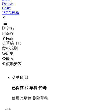
Octave
Basic
JSON校验

运行
保存

Fork

草稿（1）

格式刷
历史

嵌入
依赖安装

草稿(1)
已保存
和
草稿
代码:
使用此草稿
删除草稿