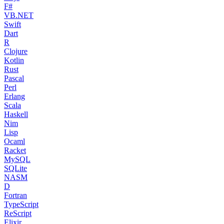
F#
VB.NET
Swift
Dart
R
Clojure
Kotlin
Rust
Pascal
Perl
Erlang
Scala
Haskell
Nim
Lisp
Ocaml
Racket
MySQL
SQLite
NASM
D
Fortran
TypeScript
ReScript
Elixir