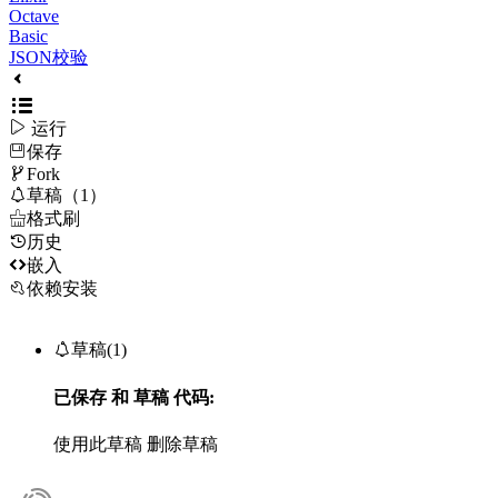
Octave
Basic
JSON校验

运行
保存

Fork

草稿（1）

格式刷
历史

嵌入
依赖安装

草稿(1)
已保存
和
草稿
代码:
使用此草稿
删除草稿