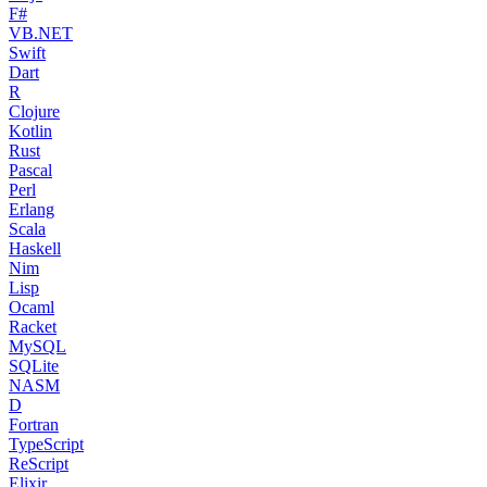
F#
VB.NET
Swift
Dart
R
Clojure
Kotlin
Rust
Pascal
Perl
Erlang
Scala
Haskell
Nim
Lisp
Ocaml
Racket
MySQL
SQLite
NASM
D
Fortran
TypeScript
ReScript
Elixir