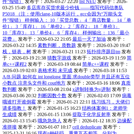
件”报错）
发布于：2026-03-27 22:20
list NEU
发布于：2026-
03-25 15:49
多店库存买货求最少价钱 ——指写代码信奥队
P5018 （注：使用clang-10版本运行，gcc会因为“万能头文
件”报错） 样例输入： 10「买货总数」 4「商店数量」 14「单
价1」 3「库存1」 16「单价2」 2「库存2」 18「单价3」
10「库存3」 13「单价4」 6「库存4」 样例输出： 136「最小
花费」
发布于：2026-03-22 21:05
最后一天了加油
发布于：
2026-03-22 14:35
素数判断，质数题
发布于：2026-03-20 19:47
栈，链表，树
发布于：2026-03-21 11:23
拓扑排序题目tm
发布
于：2026-03-19 21:38
猜数字游戏
发布于：2026-03-19 11:59
简
单c++课程2
发布于：2026-03-19 08:44
简单c++课程
发布于：
2026-03-19 02:03
表格求和 未完成
发布于：2026-03-18 11:53
A/B 问题 如何在 int longlong 里面 求double类型 并且还有五位
小数点 注意头文件和 cout地方
发布于：2026-03-16 18:06
真质
数判断
发布于：2026-03-08 21:04
x进制转换为y进制
发布于：
2026-03-06 20:32
判断因数个数
发布于：2026-02-03 17:09
病毒
哦谁打开谁倒霉
发布于：2026-01-21 22:11
练习练习，大佬们
请多指教！
发布于：2026-01-15 16:23
结构体案例1：老师学
生成绩
发布于：2026-01-15 13:06
提取干化学反射率
发布于：
2026-01-13 15:45
哦急急急人
发布于：2026-01-12 18:35
边缘配
准拼接
发布于：2026-01-07 10:17
cell deduplicate
发布于：
2025-12-31 16:16
现有n种砝码，重量互不相等，分别为