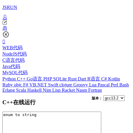
JSRUN
WEB代码
NodeJS代码
C语言代码
Java代码
MySQL代码
Python
C++
Go语言
PHP
SQLite
Rust
Dart
R语言
C#
Kotlin
Ruby
objc
F#
VB.NET
Swift
clojure
Groovy
Lua
Pascal
Perl
Bash
Erlang
Scala
Haskell
Nim
Lisp
Racket
Nasm
Fortran
版本：
C++在线运行