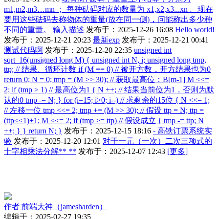
m1,m2,m3…mn ； 每种砝码对应的数量为 x1,x2,x3...xn 。现在
要用这些砝码去称物体的重量(放在同一侧)，问能称出多少种
不同的重量。 输入描述
发布于：2025-12-26 16:08
Hello world!
发布于：2025-12-21 20:23
最新exp
发布于：2025-12-21 00:41
测试代码啊
发布于：2025-12-20 22:35
unsigned int
sqrt_16(unsigned long M) { unsigned int N, i; unsigned long tmp,
ttp; // 结果、循环计数 if (M == 0) // 被开方数，开方结果也为0
return 0; N = 0; tmp = (M >> 30); // 获取最高位：B[m-1] M <<=
2; if (tmp > 1) // 最高位为1 { N ++; // 结果当前位为1，否则为默
认的0 tmp -= N; } for (i=15; i>0; i--) // 求剩余的15位 { N <<= 1;
// 左移一位 tmp <<= 2; tmp += (M >> 30); // 假设 ttp = N; ttp =
(ttp<<1)+1; M <<= 2; if (tmp >= ttp) // 假设成立 { tmp -= ttp; N
++; } } return N; }
发布于：2025-12-15 18:16
- 高铁订票系统实
验
发布于：2025-12-20 12:01
对于一元（一次）二次三项式的
十字相乘法分解** **
发布于：2025-12-07 12:43
[更多]
作者
前端大神（jamesharden）
编辑于：2025-02-27 19:35