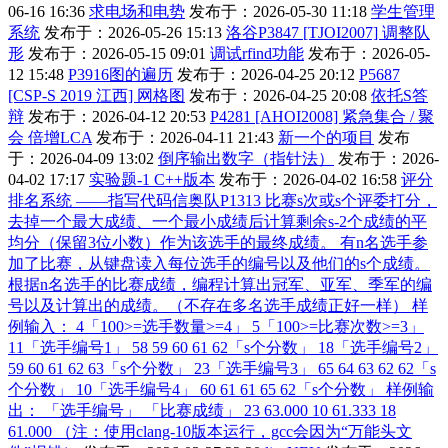
06-16 16:36
求电场和电势
发布于：2026-05-30 11:18
学生管理
系统
发布于：2026-05-26 15:13
洛谷P3847 [TJOI2007] 调整队
形
发布于：2026-05-15 09:01
调试rfind功能
发布于：2026-05-
12 15:48
P3916图的遍历
发布于：2026-04-25 20:12
P5687
[CSP-S 2019 江西] 网格图
发布于：2026-04-25 20:08
依托S答
辩
发布于：2026-04-12 20:53
P4281 [AHOI2008] 紧急集合 / 聚
会 倍增LCA
发布于：2026-04-11 21:43
新一个的项目
发布
于：2026-04-09 13:02
倒序输出数字（指针法）
发布于：2026-
04-02 17:17
实验题-1 C++版本
发布于：2026-04-02 16:58
评分
排名系统 ——指写代码信奥队P1313 比赛s次或s个评委打分，
去掉一个最大成绩、一个最小成绩后计算剩余s-2个成绩的平
均分（保留3位小数）作为该选手的最终成绩。 有n名选手参
加了比赛，从键盘读入每位选手的编号以及他们的s个成绩。
根据n名选手的比赛成绩，编程计算出冠军、亚军、季军的编
号以及计算出的成绩。（不存在多名选手成绩正好一样） 样
例输入： 4「100>=选手数量>=4」 5「100>=比赛次数>=3」
11「选手编号1」 58 59 60 61 62「s个分数」 18「选手编号2」
59 60 61 62 63「s个分数」 23「选手编号3」 65 64 63 62 62「s
个分数」 10「选手编号4」 60 61 61 65 62「s个分数」 样例输
出： 「选手编号」 「比赛成绩」 23 63.000 10 61.333 18
61.000 （注：使用clang-10版本运行，gcc会因为“万能头文