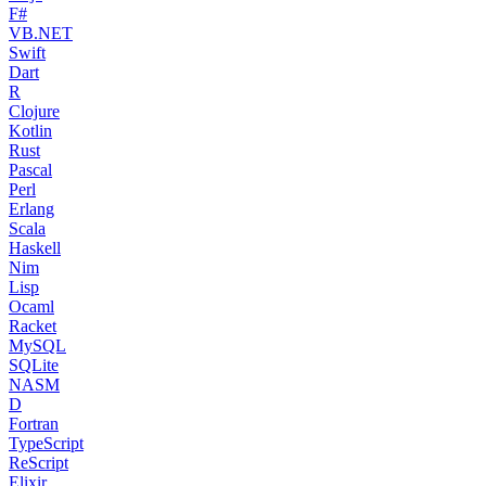
F#
VB.NET
Swift
Dart
R
Clojure
Kotlin
Rust
Pascal
Perl
Erlang
Scala
Haskell
Nim
Lisp
Ocaml
Racket
MySQL
SQLite
NASM
D
Fortran
TypeScript
ReScript
Elixir