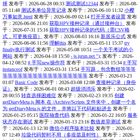
择
发布于：2026-06-28 00:33
测试测试12344
发布于：2026-08-
05 11:48
测试本单位异常记录
发布于：2026-06-10 11:32
小樱
万事如意.html
发布于：2026-06-09 02:14
打开开发者设置
发布
于：2026-06-06 21:01
获取HPV接种记录（通过接种台）
发布
于：2026-07-31 15:16
获取HPV接种记录的代码（需CSV格
式，可更换疫苗）
发布于：2026-08-03 16:16
新居乐公式
发布
于：2026-06-06 11:56
理解this
发布于：2026-05-11 15:37
try
finally执行测试
发布于：2026-05-08 10:51
一个关于考试的小
网站
发布于：2026-04-18 15:50
- js.jsrun.net ");
发布于：2026-
04-12 08:52
# 手写new操作符
发布于：2026-03-31 15:34
# 手写
instanceof
发布于：2026-03-31 13:54
手写题，包含数组等等等
等等等等等等等等等等等等等等等等等
发布于：2026-03-23
01:07
Basic Code
发布于：2026-03-08 12:08
查接种记录（身份
证）
发布于：2026-06-01 08:43
超级消消乐
发布于：2026-02-
28 00:55
转盘选择困难症
发布于：2026-02-23 19:35
创建
getDiaryMeta.js 脚本 在 /Archive/Scripts 文件夹中，创建一个名
为 getDiaryMeta.js 的文件，并将以下代码粘贴进去
发布于：
2026-01-25 05:15
医院抽查代码
发布于：2026-01-22 16:05
服务
状态存在测试
发布于：2026-01-13 23:16
数值差异测试
发布
于：2026-01-13 12:30
微信小程序版本比较
发布于：2026-01-
07 12:49
垃圾代码暂时不用（多疫苗及时性）
发布于：2026-