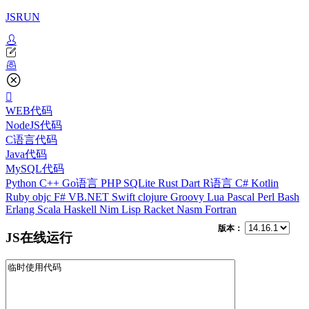
JSRUN
WEB代码
NodeJS代码
C语言代码
Java代码
MySQL代码
Python
C++
Go语言
PHP
SQLite
Rust
Dart
R语言
C#
Kotlin
Ruby
objc
F#
VB.NET
Swift
clojure
Groovy
Lua
Pascal
Perl
Bash
Erlang
Scala
Haskell
Nim
Lisp
Racket
Nasm
Fortran
版本：
JS在线运行