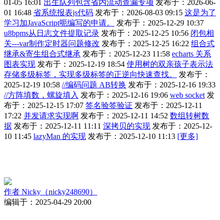
01-05 16:01
出生队列包含省内流动查漏专项
发布于：2026-06-
01 16:48
省系统报表js代码
发布于：2026-08-03 09:15
这是为了
学习加JavaScript呃编写的申请。
发布于：2025-12-29 10:37
u8bpms从日志文件提取记录
发布于：2025-12-25 10:56
闭包相
关---var制作定时器问题修改
发布于：2025-12-25 16:22
组合式
继承&寄生组合式继承
发布于：2025-12-23 11:58
echarts 关系
图表实现
发布于：2025-12-19 18:54
使用树的双亲孩子表示法
存储多级标签，实现多级标签的正逆向快速查找。
发布于：
2025-12-19 10:58
//编码问题 AB转换
发布于：2025-12-16 19:33
//方阵填数，螺旋填入
发布于：2025-12-16 19:06
web socket
发
布于：2025-12-15 17:07
签名验签验证
发布于：2025-12-11
17:22
并发请求实现啊
发布于：2025-12-11 14:52
数组转树数
据
发布于：2025-12-11 11:11
深拷贝的实现
发布于：2025-12-
10 11:45
lazyMan 的实现
发布于：2025-12-10 11:13
[更多]
作者
Nicky（nicky248690）
编辑于：2025-04-29 20:00