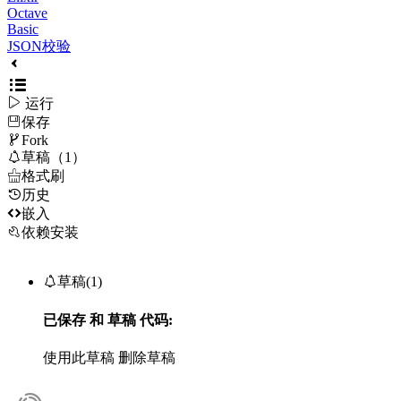
Octave
Basic
JSON校验

运行
保存

Fork

草稿（1）

格式刷
历史

嵌入
依赖安装

草稿(1)
已保存
和
草稿
代码:
使用此草稿
删除草稿