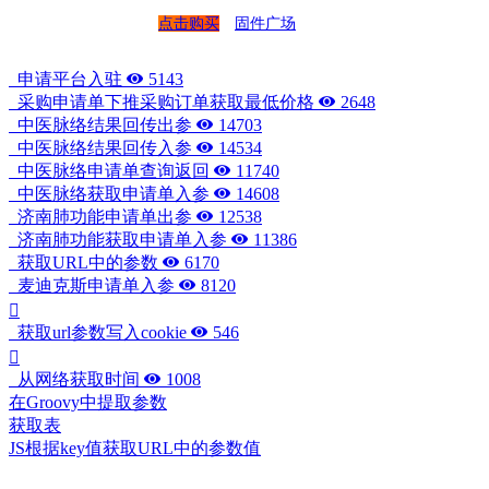
点击购买
固件广场
申请平台入驻
5143
采购申请单下推采购订单获取最低价格
2648
中医脉络结果回传出参
14703
中医脉络结果回传入参
14534
中医脉络申请单查询返回
11740
中医脉络获取申请单入参
14608
济南肺功能申请单出参
12538
济南肺功能获取申请单入参
11386
获取URL中的参数
6170
麦迪克斯申请单入参
8120
获取url参数写入cookie
546
从网络获取时间
1008
在Groovy中提取参数
获取表
JS根据key值获取URL中的参数值