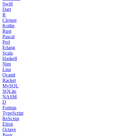
Swift
Dart
R
Clojure
Kotlin
Rust
Pascal
Perl
Erlang
Scala
Haskell
Nim
Lisp
Ocaml
Racket
MySQL
SQLite
NASM
D
Fortran
TypeScript
ReScript
Elixir
Octave
Basic