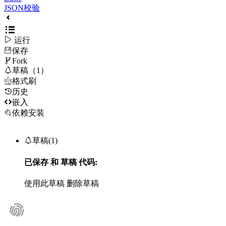
JSON校验

运行
保存

Fork

草稿（1）

格式刷
历史

嵌入
依赖安装

草稿(1)
已保存
和
草稿
代码:
使用此草稿
删除草稿