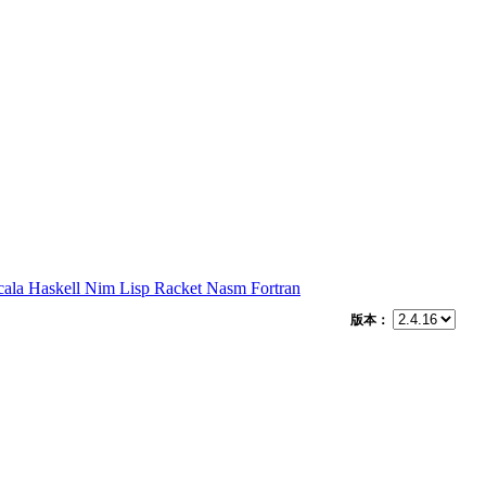
cala
Haskell
Nim
Lisp
Racket
Nasm
Fortran
版本：