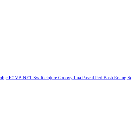
objc
F#
VB.NET
Swift
clojure
Groovy
Lua
Pascal
Perl
Bash
Erlang
S