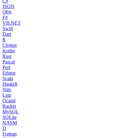
C#
JSON
Objc
F#
VB.NET
Swift
Dart
R
Clojure
Kotlin
Rust
Pascal
Perl
Erlang
Scala
Haskell
Nim
Lisp
Ocaml
Racket
MySQL
SQLite
NASM
D
Fortran