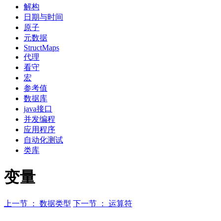
解构
日期与时间
原子
元数据
StructMaps
代理
看守
宏
参考值
数据库
java接口
并发编程
应用程序
自动化测试
类库
变量
上一节 ： 数据类型
下一节 ： 运算符