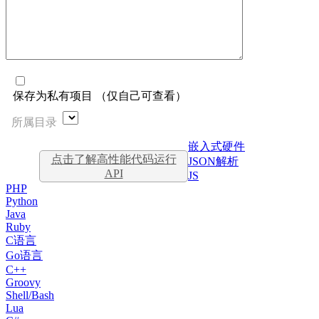
保存为私有项目 （仅自己可查看）
所属目录
嵌入式硬件
点击了解高性能代码运行
JSON解析
API
JS
PHP
Python
Java
Ruby
C语言
Go语言
C++
Groovy
Shell/Bash
Lua