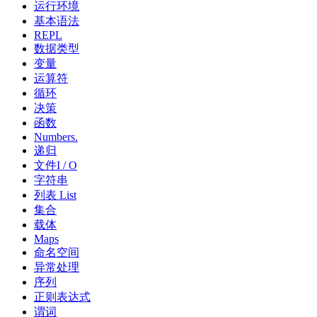
运行环境
基本语法
REPL
数据类型
变量
运算符
循环
决策
函数
Numbers.
递归
文件I / O
字符串
列表 List
集合
载体
Maps
命名空间
异常处理
序列
正则表达式
谓词