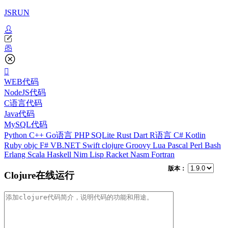
JSRUN
WEB代码
NodeJS代码
C语言代码
Java代码
MySQL代码
Python
C++
Go语言
PHP
SQLite
Rust
Dart
R语言
C#
Kotlin
Ruby
objc
F#
VB.NET
Swift
clojure
Groovy
Lua
Pascal
Perl
Bash
Erlang
Scala
Haskell
Nim
Lisp
Racket
Nasm
Fortran
版本：
Clojure在线运行