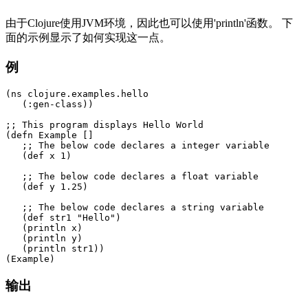
由于Clojure使用JVM环境，因此也可以使用'println'函数。 下
面的示例显示了如何实现这一点。
例
(ns clojure.examples.hello

   (:gen-class))

;; This program displays Hello World

(defn Example []

   ;; The below code declares a integer variable

   (def x 1)

   ;; The below code declares a float variable

   (def y 1.25)

   ;; The below code declares a string variable

   (def str1 "Hello")

   (println x)

   (println y)

   (println str1))

输出