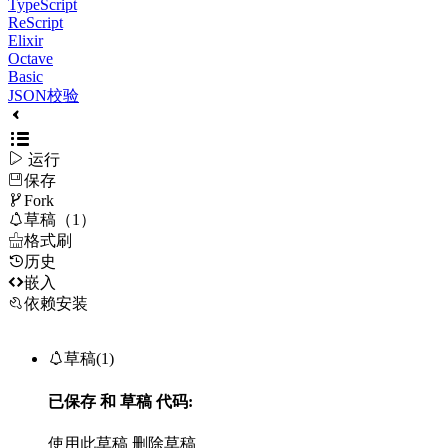
TypeScript
ReScript
Elixir
Octave
Basic
JSON校验

运行
保存

Fork

草稿（1）

格式刷
历史

嵌入
依赖安装

草稿(1)
已保存
和
草稿
代码:
使用此草稿
删除草稿