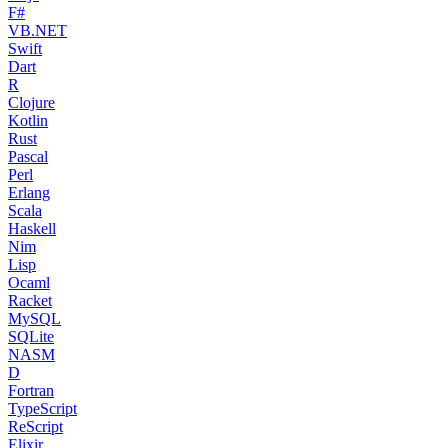
F#
VB.NET
Swift
Dart
R
Clojure
Kotlin
Rust
Pascal
Perl
Erlang
Scala
Haskell
Nim
Lisp
Ocaml
Racket
MySQL
SQLite
NASM
D
Fortran
TypeScript
ReScript
Elixir