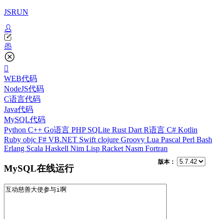
JSRUN
WEB代码
NodeJS代码
C语言代码
Java代码
MySQL代码
Python
C++
Go语言
PHP
SQLite
Rust
Dart
R语言
C#
Kotlin
Ruby
objc
F#
VB.NET
Swift
clojure
Groovy
Lua
Pascal
Perl
Bash
Erlang
Scala
Haskell
Nim
Lisp
Racket
Nasm
Fortran
版本：
MySQL在线运行