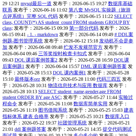
29 12:21
mysql最后一道
发布于：2026-06-15 19:27
数据库基础
联系
发布于：2026-06-16 11:02
第八套 MySQL 实操题（旅游
点评系统）完整 SQL 代码
发布于：2026-06-15 11:22
SELECT
class, COUNT(*) AS student_count FROM students GROUP BY
class;
发布于：2026-06-15 09:39
第一部分代码
发布于：2026-
06-15 09:41
- 1. - markdown
发布于：2026-06-14 09:49
# DDL案
例题-图书管理系统
发布于：2026-06-12 15:18
发动机不会是参
加
发布于：2026-06-08 09:48
纻发不发规范官方
发布于：
2026-06-04 09:46
三等奖按时检查卡扣式
发布于：2026-06-04
09:43
DQL 课后案例答案2
发布于：2026-05-28 16:59
DQL课
后案例题1
发布于：2026-06-04 15:57
DML 课后案例题答案
发
布于：2026-05-28 15:13
DQL 课内案例1
发布于：2026-05-28
15:10
最终版本orz
发布于：2026-05-28 11:00
代码三四五
发布
于：2026-05-28 10:31
物流信息技术与应用 数据库
发布于：
2026-05-28 10:13
SELECT student_name,gender,age FROM
student ORDER BY age ASC;
发布于：2026-05-27 11:44
实验过
程命令
发布于：2026-05-26 11:08
数据库简单实用
发布于：
2026-05-26 11:19
图书借阅系统
发布于：2026-05-25 15:03
建表
指标体系 建表 合格率
发布于：2026-05-25 10:21
数据库入口
发布于：2026-05-22 19:37
社团管理系统
发布于：2026-05-21
21:01
ddl 案例题答案
发布于：2026-05-21 14:35
提交代码测试
面试题
发布于：2026-05-20 17:28
多少多少的
发布于：2026-