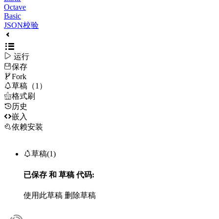
Octave
Basic
JSON校验

运行
保存

Fork

草稿（1）

格式刷
历史

嵌入
依赖安装

草稿(1)
已保存
和
草稿
代码:
使用此草稿
删除草稿