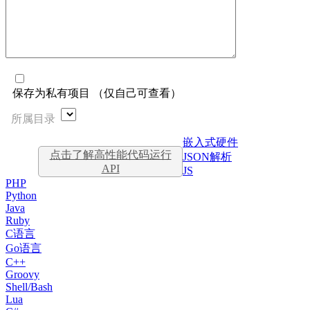
保存为私有项目 （仅自己可查看）
所属目录
嵌入式硬件
点击了解高性能代码运行
JSON解析
API
JS
PHP
Python
Java
Ruby
C语言
Go语言
C++
Groovy
Shell/Bash
Lua