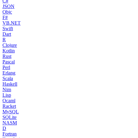
C#
JSON
Objc
F#
VB.NET
Swift
Dart
R
Clojure
Kotlin
Rust
Pascal
Perl
Erlang
Scala
Haskell
Nim
Lisp
Ocaml
Racket
MySQL
SQLite
NASM
D
Fortran