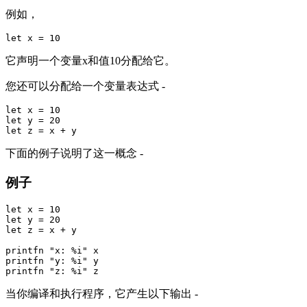
例如，
它声明一个变量x和值10分配给它。
您还可以分配给一个变量表达式 -
let x = 10

let y = 20

下面的例子说明了这一概念 -
例子
let x = 10

let y = 20

let z = x + y

printfn "x: %i" x

printfn "y: %i" y

当你编译和执行程序，它产生以下输出 -