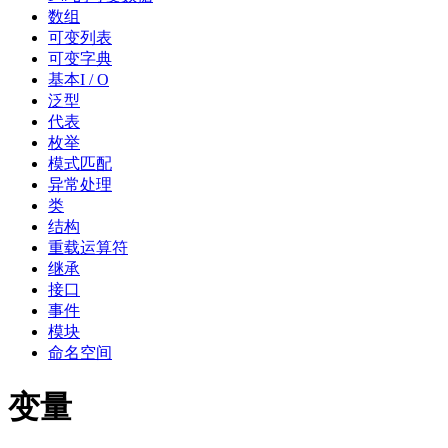
数组
可变列表
可变字典
基本I / O
泛型
代表
枚举
模式匹配
异常处理
类
结构
重载运算符
继承
接口
事件
模块
命名空间
变量