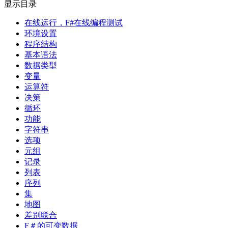
显示目录
在线运行，F#在线编程测试
环境设置
程序结构
基本语法
数据类型
变量
运算符
决策
循环
功能
字符串
选项
元组
记录
列表
序列
集
地图
差别联合
F＃的可变数据