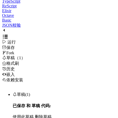
TypeScript
ReScript
Elixir
Octave
Basic
JSON校验

运行
保存

Fork

草稿（1）

格式刷
历史

嵌入
依赖安装

草稿(1)
已保存
和
草稿
代码:
使用此草稿
删除草稿