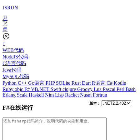
JSRUN
WEB代码
NodeJS代码
C语言代码
Java代码
MySQL代码
Python
C++
Go语言
PHP
SQLite
Rust
Dart
R语言
C#
Kotlin
Ruby
objc
F#
VB.NET
Swift
clojure
Groovy
Lua
Pascal
Perl
Bash
Erlang
Scala
Haskell
Nim
Lisp
Racket
Nasm
Fortran
版本：
F#在线运行