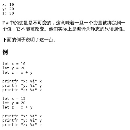
x: 10

y: 20

F＃中的变量是
不可变
的
，
这意味着一旦一个变量被绑定到一
个值，它不能被改变。他们实际上是编译为静态的只读属性。
下面的例子说明了这一点。
例
let x = 10

let y = 20

let z = x + y

printfn "x: %i" x

printfn "y: %i" y

printfn "z: %i" z

let x = 15

let y = 20

let z = x + y

printfn "x: %i" x

printfn "y: %i" y
