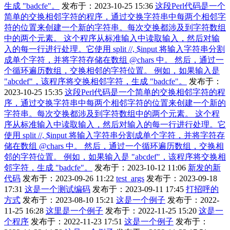
生成 "badcfe"。
发布于：2023-10-25 15:36
这段Perl代码是一个
简单的交换相邻字符的程序，通过交换字符串中每两个相邻字
符的位置来创建一个新的字符串。每次交换都涉及到字符数组
中的两个元素。 这个程序从标准输入中读取输入，然后对输
入的每一行进行处理。它使用 split //, $input 将输入字符串分割
成单个字符，并将字符存储在数组 @chars 中。 然后，通过一
个循环遍历数组，交换相邻的字符位置。 例如，如果输入是
"abcdef"，该程序将交换相邻字符，生成 "badcfe"。
发布于：
2023-10-25 15:35
这段Perl代码是一个简单的交换相邻字符的程
序，通过交换字符串中每两个相邻字符的位置来创建一个新的
字符串。每次交换都涉及到字符数组中的两个元素。 这个程
序从标准输入中读取输入，然后对输入的每一行进行处理。它
使用 split //, $input 将输入字符串分割成单个字符，并将字符存
储在数组 @chars 中。 然后，通过一个循环遍历数组，交换相
邻的字符位置。 例如，如果输入是 "abcdef"，该程序将交换相
邻字符，生成 "badcfe"。
发布于：2023-10-12 11:06
新发的新
代码
发布于：2023-09-26 11:22
test_args
发布于：2023-09-18
17:31
这是一个测试编码
发布于：2023-09-11 17:45
打招呼的
方式
发布于：2023-08-10 15:21
这是一个例子
发布于：2022-
11-25 16:28
这里是一个例子
发布于：2022-11-25 15:20
这是一
个程序
发布于：2022-11-23 17:51
这是一个例子
发布于：