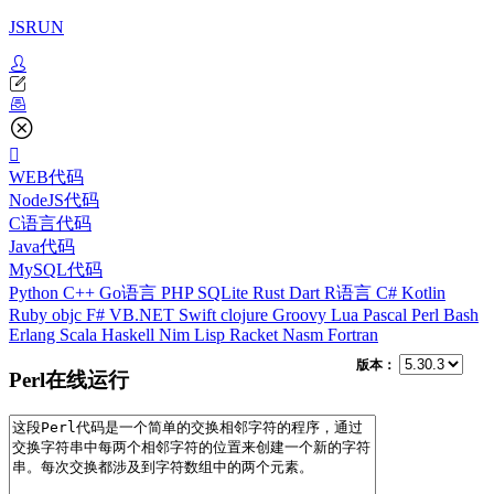
JSRUN
WEB代码
NodeJS代码
C语言代码
Java代码
MySQL代码
Python
C++
Go语言
PHP
SQLite
Rust
Dart
R语言
C#
Kotlin
Ruby
objc
F#
VB.NET
Swift
clojure
Groovy
Lua
Pascal
Perl
Bash
Erlang
Scala
Haskell
Nim
Lisp
Racket
Nasm
Fortran
版本：
Perl在线运行