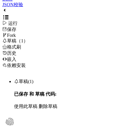
JSON校验

运行
保存

Fork

草稿（1）

格式刷
历史

嵌入
依赖安装

草稿(1)
已保存
和
草稿
代码:
使用此草稿
删除草稿