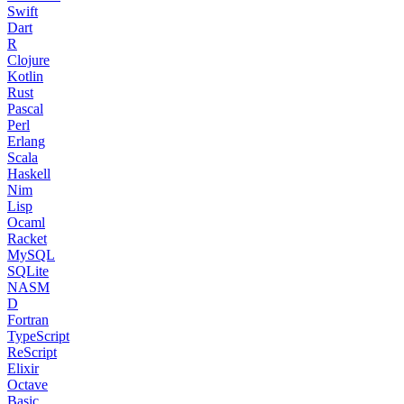
Swift
Dart
R
Clojure
Kotlin
Rust
Pascal
Perl
Erlang
Scala
Haskell
Nim
Lisp
Ocaml
Racket
MySQL
SQLite
NASM
D
Fortran
TypeScript
ReScript
Elixir
Octave
Basic