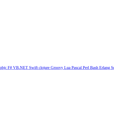
objc
F#
VB.NET
Swift
clojure
Groovy
Lua
Pascal
Perl
Bash
Erlang
S