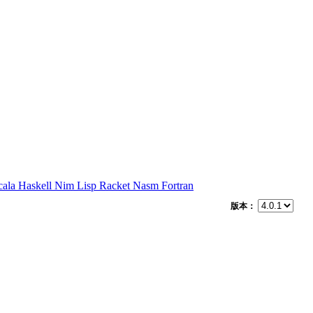
cala
Haskell
Nim
Lisp
Racket
Nasm
Fortran
版本：