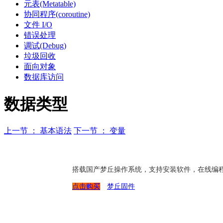
元表(Metatable)
协同程序(coroutine)
文件 I/O
错误处理
调试(Debug)
垃圾回收
面向对象
数据库访问
数据类型
上一节 ： 基本语法
下一节 ： 变量
搭载国产梦丘操作系统，支持安装软件，在线编
点击购买
梦丘固件