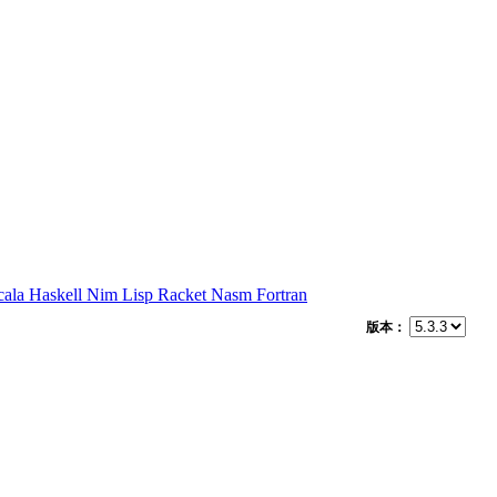
cala
Haskell
Nim
Lisp
Racket
Nasm
Fortran
版本：