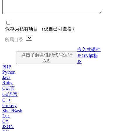
保存为私有项目 （仅自己可查看）
所属目录
嵌入式硬件
点击了解高性能代码运行
JSON解析
API
JS
PHP
Python
Java
Ruby
C语言
Go语言
C++
Groovy
Shell/Bash
Lua
C#
JSON