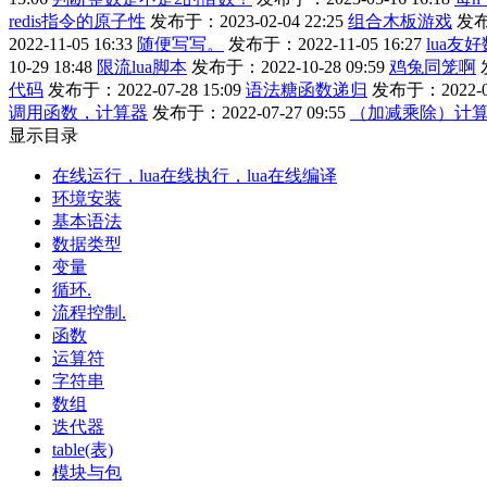
redis指令的原子性
发布于：2023-02-04 22:25
组合木板游戏
发布于
2022-11-05 16:33
随便写写。
发布于：2022-11-05 16:27
lua友好
10-29 18:48
限流lua脚本
发布于：2022-10-28 09:59
鸡兔同笼啊
代码
发布于：2022-07-28 15:09
语法糖函数递归
发布于：2022-07
调用函数，计算器
发布于：2022-07-27 09:55
（加减乘除）计
显示目录
在线运行，lua在线执行，lua在线编译
环境安装
基本语法
数据类型
变量
循环.
流程控制.
函数
运算符
字符串
数组
迭代器
table(表)
模块与包