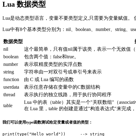
Lua 数据类型
Lua是动态类型语言，变量不要类型定义,只需要为变量赋值。
Lua中有8个基本类型分别为：nil、boolean、number、string、userdat
数据类型
nil
这个最简单，只有值nil属于该类，表示一个无效值（在
boolean
包含两个值：false和true。
number
表示双精度类型的实浮点数
string
字符串由一对双引号或单引号来表示
function
由 C 或 Lua 编写的函数
userdata
表示任意存储在变量中的C数据结构
thread
表示执行的独立线路，用于执行协同程序
Lua 中的表（table）其实是一个"关联数组"（assoc
table
在 Lua 里，table 的创建是通过"构造表达式"
我们可以使用type函数测试给定变量或者值的类型：
print(type("Hello world"))      --> string
