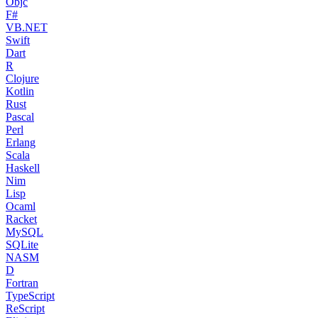
Objc
F#
VB.NET
Swift
Dart
R
Clojure
Kotlin
Rust
Pascal
Perl
Erlang
Scala
Haskell
Nim
Lisp
Ocaml
Racket
MySQL
SQLite
NASM
D
Fortran
TypeScript
ReScript