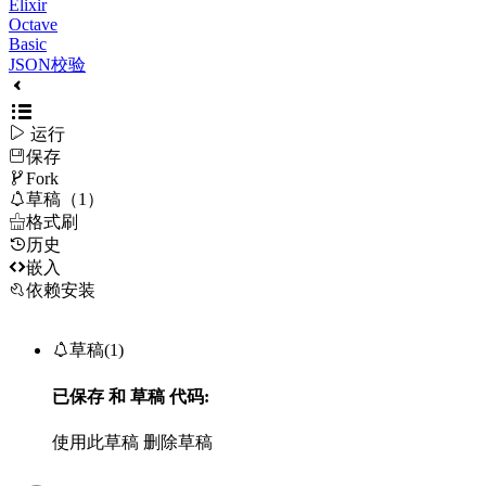
Elixir
Octave
Basic
JSON校验

运行
保存

Fork

草稿（1）

格式刷
历史

嵌入
依赖安装

草稿(1)
已保存
和
草稿
代码:
使用此草稿
删除草稿