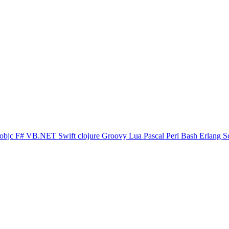
objc
F#
VB.NET
Swift
clojure
Groovy
Lua
Pascal
Perl
Bash
Erlang
S