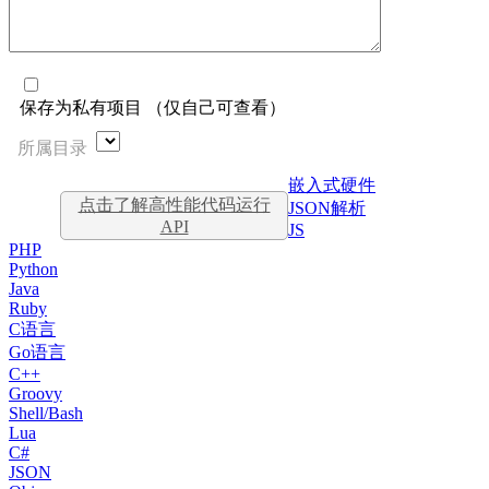
保存为私有项目 （仅自己可查看）
所属目录
嵌入式硬件
点击了解高性能代码运行
JSON解析
API
JS
PHP
Python
Java
Ruby
C语言
Go语言
C++
Groovy
Shell/Bash
Lua
C#
JSON