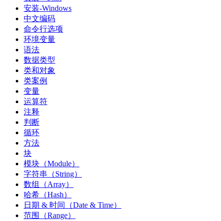
安装-Windows
中文编码
命令行选项
环境变量
语法
数据类型
类和对象
类案例
变量
运算符
注释
判断
循环
方法
块
模块（Module）
字符串（String）
数组（Array）
哈希（Hash）
日期 & 时间（Date & Time）
范围（Range）