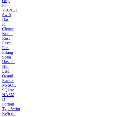
Objc
F#
VB.NET
Swift
Dart
R
Clojure
Kotlin
Rust
Pascal
Perl
Erlang
Scala
Haskell
Nim
Lisp
Ocaml
Racket
MySQL
SQLite
NASM
D
Fortran
TypeScript
ReScript