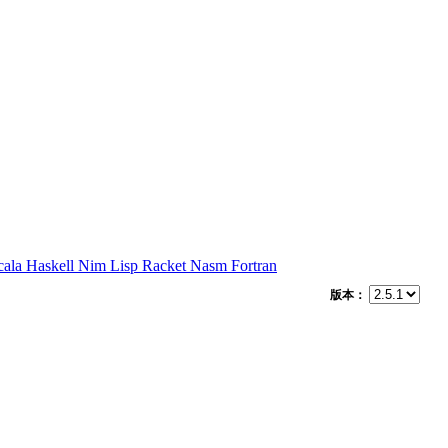
cala
Haskell
Nim
Lisp
Racket
Nasm
Fortran
版本：