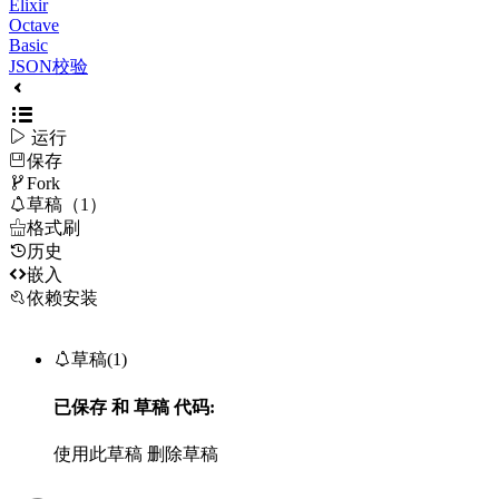
Elixir
Octave
Basic
JSON校验

运行
保存

Fork

草稿（1）

格式刷
历史

嵌入
依赖安装

草稿(1)
已保存
和
草稿
代码:
使用此草稿
删除草稿