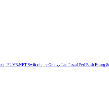
objc
F#
VB.NET
Swift
clojure
Groovy
Lua
Pascal
Perl
Bash
Erlang
S