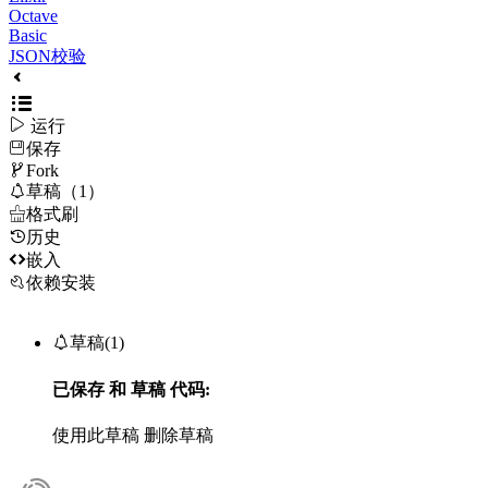
Octave
Basic
JSON校验

运行
保存

Fork

草稿（1）

格式刷
历史

嵌入
依赖安装

草稿(1)
已保存
和
草稿
代码:
使用此草稿
删除草稿