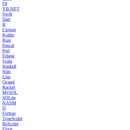
F#
VB.NET
Swift
Dart
R
Clojure
Kotlin
Rust
Pascal
Perl
Erlang
Scala
Haskell
Nim
Lisp
Ocaml
Racket
MySQL
SQLite
NASM
D
Fortran
TypeScript
ReScript
Elixir