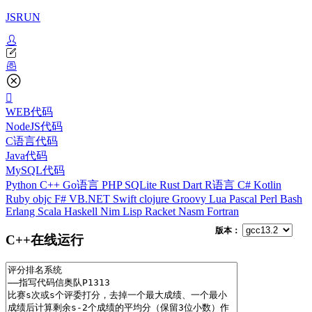
JSRUN
WEB代码
NodeJS代码
C语言代码
Java代码
MySQL代码
Python
C++
Go语言
PHP
SQLite
Rust
Dart
R语言
C#
Kotlin
Ruby
objc
F#
VB.NET
Swift
clojure
Groovy
Lua
Pascal
Perl
Bash
Erlang
Scala
Haskell
Nim
Lisp
Racket
Nasm
Fortran
版本：
C++在线运行