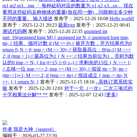
m1,m2,m3…mn ； 每种砝码对应的数量为 x1,x2,x3...xn 。现在
要用这些砝码去称物体的重量(放在同一侧)，问能称出多少种
不同的重量。 输入描述
发布于：2025-12-26 16:08
Hello world!
发布于：2025-12-21 20:23
最新exp
发布于：2025-12-21 00:41
测试代码啊
发布于：2025-12-20 22:35
unsigned int
sqrt_16(unsigned long M) { unsigned int N, i; unsigned long tmp,
ttp; // 结果、循环计数 if (M == 0) // 被开方数，开方结果也为0
return 0; N = 0; tmp = (M >> 30); // 获取最高位：B[m-1] M <<=
2; if (tmp > 1) // 最高位为1 { N ++; // 结果当前位为1，否则为默
认的0 tmp -= N; } for (i=15; i>0; i--) // 求剩余的15位 { N <<= 1;
// 左移一位 tmp <<= 2; tmp += (M >> 30); // 假设 ttp = N; ttp =
(ttp<<1)+1; M <<= 2; if (tmp >= ttp) // 假设成立 { tmp -= ttp; N
++; } } return N; }
发布于：2025-12-15 18:16
- 高铁订票系统实
验
发布于：2025-12-20 12:01
对于一元（一次）二次三项式的
十字相乘法分解** **
发布于：2025-12-07 12:43
[更多]
作者
我是大神（jasper4）
编辑于：2026-03-27 22:20