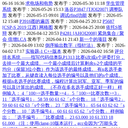
06-16 16:36
求电场和电势
发布于：2026-05-30 11:18
学生管理
系统
发布于：2026-05-26 15:13
洛谷P3847 [TJOI2007] 调整队
形
发布于：2026-05-15 09:01
调试rfind功能
发布于：2026-05-
12 15:48
P3916图的遍历
发布于：2026-04-25 20:12
P5687
[CSP-S 2019 江西] 网格图
发布于：2026-04-25 20:08
依托S答
辩
发布于：2026-04-12 20:53
P4281 [AHOI2008] 紧急集合 / 聚
会 倍增LCA
发布于：2026-04-11 21:43
新一个的项目
发布
于：2026-04-09 13:02
倒序输出数字（指针法）
发布于：2026-
04-02 17:17
实验题-1 C++版本
发布于：2026-04-02 16:58
评分
排名系统 ——指写代码信奥队P1313 比赛s次或s个评委打分，
去掉一个最大成绩、一个最小成绩后计算剩余s-2个成绩的平
均分（保留3位小数）作为该选手的最终成绩。 有n名选手参
加了比赛，从键盘读入每位选手的编号以及他们的s个成绩。
根据n名选手的比赛成绩，编程计算出冠军、亚军、季军的编
号以及计算出的成绩。（不存在多名选手成绩正好一样） 样
例输入： 4「100>=选手数量>=4」 5「100>=比赛次数>=3」
11「选手编号1」 58 59 60 61 62「s个分数」 18「选手编号2」
59 60 61 62 63「s个分数」 23「选手编号3」 65 64 63 62 62「s
个分数」 10「选手编号4」 60 61 61 65 62「s个分数」 样例输
出： 「选手编号」 「比赛成绩」 23 63.000 10 61.333 18
61.000 （注：使用clang-10版本运行，gcc会因为“万能头文