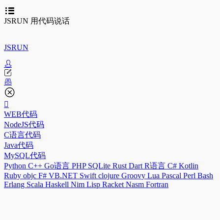
JSRUN 用代码说话
JSRUN
WEB代码
NodeJS代码
C语言代码
Java代码
MySQL代码
Python
C++
Go语言
PHP
SQLite
Rust
Dart
R语言
C#
Kotlin
Ruby
objc
F#
VB.NET
Swift
clojure
Groovy
Lua
Pascal
Perl
Bash
Erlang
Scala
Haskell
Nim
Lisp
Racket
Nasm
Fortran