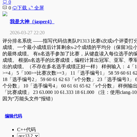
0
0
下载
全屏
我是大神（jasper4）
2026-03-27 22:20
评分排名系统 ——指写代码信奥队P1313 比赛s次或s个评委
成绩、一个最小成绩后计算剩余s-2个成绩的平均分（保留3位
的最终成绩。 有n名选手参加了比赛，从键盘读入每位选手的
成绩。 根据n名选手的比赛成绩，编程计算出冠军、亚军、季
出的成绩。（不存在多名选手成绩正好一样） 样例输入： 4「10
>=4」 5「100>=比赛次数>=3」 11「选手编号1」 58 59 60 61
18「选手编号2」 59 60 61 62 63「s个分数」 23「选手编号3」 65 6
个分数」 10「选手编号4」 60 61 61 65 62「s个分数」 样
「比赛成绩」 23 63.000 10 61.333 18 61.000 （注：使用clan
因为“万能头文件”报错）