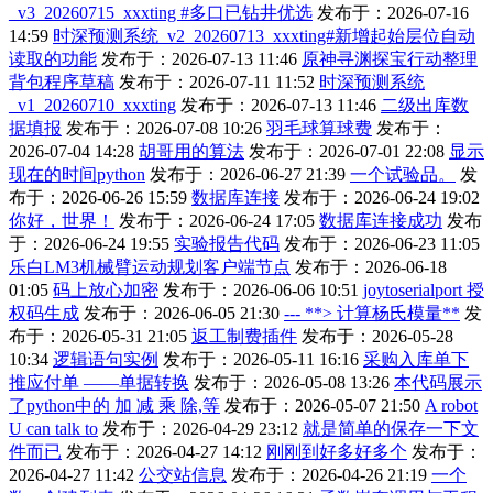
_v3_20260715_xxxting #多口已钻井优选
发布于：2026-07-16
14:59
时深预测系统_v2_20260713_xxxting#新增起始层位自动
读取的功能
发布于：2026-07-13 11:46
原神寻渊探宝行动整理
背包程序草稿
发布于：2026-07-11 11:52
时深预测系统
_v1_20260710_xxxting
发布于：2026-07-13 11:46
二级出库数
据填报
发布于：2026-07-08 10:26
羽毛球算球费
发布于：
2026-07-04 14:28
胡哥用的算法
发布于：2026-07-01 22:08
显示
现在的时间python
发布于：2026-06-27 21:39
一个试验品。
发
布于：2026-06-26 15:59
数据库连接
发布于：2026-06-24 19:02
你好，世界！
发布于：2026-06-24 17:05
数据库连接成功
发布
于：2026-06-24 19:55
实验报告代码
发布于：2026-06-23 11:05
乐白LM3机械臂运动规划客户端节点
发布于：2026-06-18
01:05
码上放心加密
发布于：2026-06-06 10:51
joytoserialport 授
权码生成
发布于：2026-06-05 21:30
--- **> 计算杨氏模量**
发
布于：2026-05-31 21:05
返工制费插件
发布于：2026-05-28
10:34
逻辑语句实例
发布于：2026-05-11 16:16
采购入库单下
推应付单 ——单据转换
发布于：2026-05-08 13:26
本代码展示
了python中的 加 减 乘 除,等
发布于：2026-05-07 21:50
A robot
U can talk to
发布于：2026-04-29 23:12
就是简单的保存一下文
件而已
发布于：2026-04-27 14:12
刚刚到好多好多个
发布于：
2026-04-27 11:42
公交站信息
发布于：2026-04-26 21:19
一个