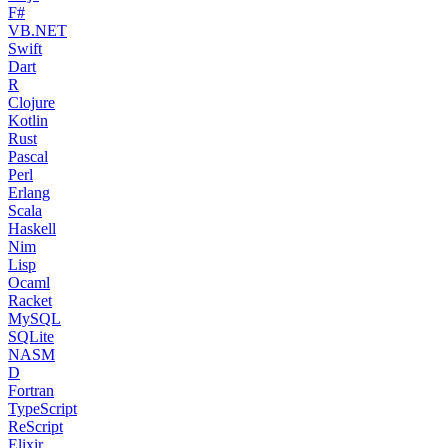
F#
VB.NET
Swift
Dart
R
Clojure
Kotlin
Rust
Pascal
Perl
Erlang
Scala
Haskell
Nim
Lisp
Ocaml
Racket
MySQL
SQLite
NASM
D
Fortran
TypeScript
ReScript
Elixir