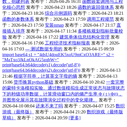
数，创建列表
发布于：2026-04-26 16:31
函数嵌套调用与工程
化核心思想
发布于：2026-04-23 18:26
函数的返回值体系
发布
于：2026-04-23 18:26
综合示例源码
发布于：2026-04-23 18:21
函数的参数体系
发布于：2026-04-23 17:59
调用工程规范
发布
于：2026-04-23 17:50
安装nmap
发布于：2026-04-17 21:17
直
接插入排序
发布于：2026-04-17 11:34
多楼栋规划指标批量校
验
发布于：2026-04-16 17:22
建筑单体信息结构化管理
发布
于：2026-04-16 17:06
工程经济技术指标报表
发布于：2026-
04-16 17:03
--- 测试数据专用的
发布于：2026-04-15 09:59
import base64 s1 = "4dsU4douEK5xoU9mCxO3ARE=" s2 =
"MaTxo3JkLnOkAG5zqbW="
print(base64.b64decode(s1).decode('utf-8'))
print(base64.b64decode(s2).decode('utf-8'))
发布于：2026-04-13
21:46
根据字符串，计算英文字母的熵
发布于：2026-04-13
15:06
货币换算python基础
发布于：2026-04-10 20:42
一套完整
的蒙特卡洛模拟实验。通过数值模拟生成正常状态与故障状态
下的秒级功率数据，计算滑动窗口内的熵产生率 Φ ( t ) Φ(t)，
并图形化展示其在故障演化过程中的变化规律。
发布于：
2026-04-10 08:04
还来不来了吗
发布于：2026-04-07 15:25
数织
游戏（最终版）
发布于：2026-04-04 21:20
数织游戏（最终版
草稿）
发布于：2026-04-04 20:59
[更多]