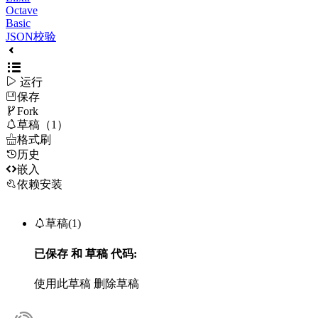
Octave
Basic
JSON校验

运行
保存

Fork

草稿（1）

格式刷
历史

嵌入
依赖安装

草稿(1)
已保存
和
草稿
代码:
使用此草稿
删除草稿