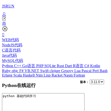
JSRUN
WEB代码
NodeJS代码
C语言代码
Java代码
MySQL代码
Python
C++
Go语言
PHP
SQLite
Rust
Dart
R语言
C#
Kotlin
Ruby
objc
F#
VB.NET
Swift
clojure
Groovy
Lua
Pascal
Perl
Bash
Erlang
Scala
Haskell
Nim
Lisp
Racket
Nasm
Fortran
版本：
Python在线运行