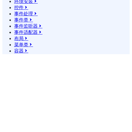
环境安装

控件

事件处理

事件类

事件监听器

事件适配器

布局

菜单类

容器
