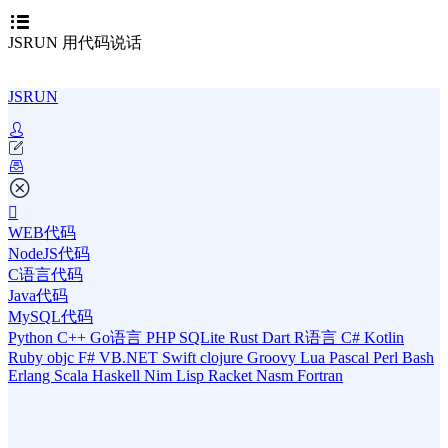
JSRUN 用代码说话
JSRUN
WEB代码
NodeJS代码
C语言代码
Java代码
MySQL代码
Python
C++
Go语言
PHP
SQLite
Rust
Dart
R语言
C#
Kotlin
Ruby
objc
F#
VB.NET
Swift
clojure
Groovy
Lua
Pascal
Perl
Bash
Erlang
Scala
Haskell
Nim
Lisp
Racket
Nasm
Fortran