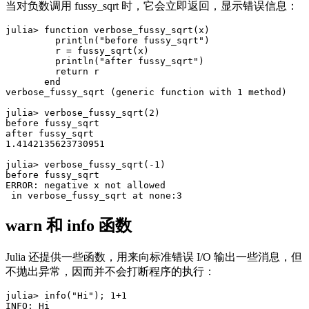
当对负数调用 fussy_sqrt 时，它会立即返回，显示错误信息：
julia> function verbose_fussy_sqrt(x)

         println("before fussy_sqrt")

         r = fussy_sqrt(x)

         println("after fussy_sqrt")

         return r

       end

verbose_fussy_sqrt (generic function with 1 method)

julia> verbose_fussy_sqrt(2)

before fussy_sqrt

after fussy_sqrt

1.4142135623730951

julia> verbose_fussy_sqrt(-1)

before fussy_sqrt

ERROR: negative x not allowed

warn 和 info 函数
Julia 还提供一些函数，用来向标准错误 I/O 输出一些消息，但
不抛出异常，因而并不会打断程序的执行：
julia> info("Hi"); 1+1

INFO: Hi
