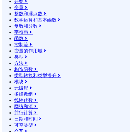
开始

变量

整数和浮点数

数学运算和基本函数

复数和分数

字符串

函数

控制流

变量的作用域

类型

方法

构造函数

类型转换和类型提升

模块

元编程

多维数组

线性代数

网络和流

并行计算

日期和时间

可空类型

交互
