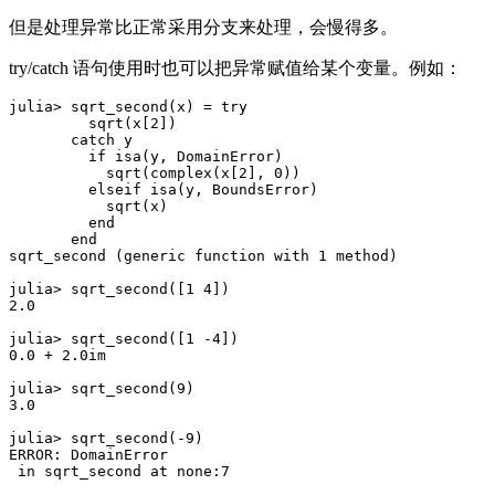
但是处理异常比正常采用分支来处理，会慢得多。
try/catch 语句使用时也可以把异常赋值给某个变量。例如：
julia> sqrt_second(x) = try

         sqrt(x[2])

       catch y

         if isa(y, DomainError)

           sqrt(complex(x[2], 0))

         elseif isa(y, BoundsError)

           sqrt(x)

         end

       end

sqrt_second (generic function with 1 method)

julia> sqrt_second([1 4])

2.0

julia> sqrt_second([1 -4])

0.0 + 2.0im

julia> sqrt_second(9)

3.0

julia> sqrt_second(-9)

ERROR: DomainError
