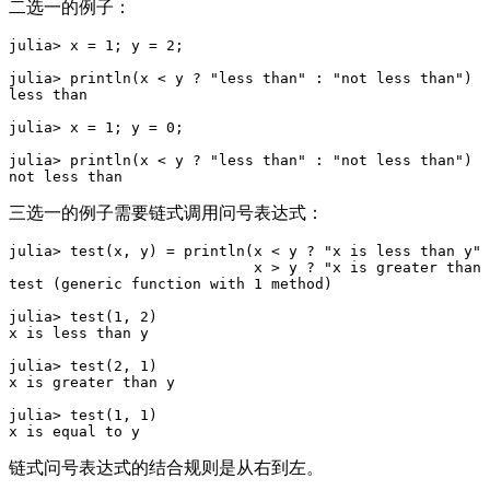
二选一的例子：
julia> x = 1; y = 2;

julia> println(x < y ? "less than" : "not less than")

less than

julia> x = 1; y = 0;

julia> println(x < y ? "less than" : "not less than")

三选一的例子需要链式调用问号表达式：
julia> test(x, y) = println(x < y ? "x is less than y" 
                            x > y ? "x is greater than 
test (generic function with 1 method)

julia> test(1, 2)

x is less than y

julia> test(2, 1)

x is greater than y

julia> test(1, 1)

链式问号表达式的结合规则是从右到左。