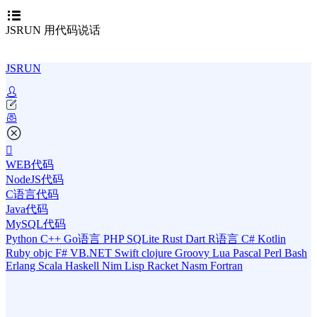
JSRUN 用代码说话
JSRUN
WEB代码
NodeJS代码
C语言代码
Java代码
MySQL代码
Python
C++
Go语言
PHP
SQLite
Rust
Dart
R语言
C#
Kotlin
Ruby
objc
F#
VB.NET
Swift
clojure
Groovy
Lua
Pascal
Perl
Bash
Erlang
Scala
Haskell
Nim
Lisp
Racket
Nasm
Fortran