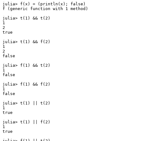
julia> f(x) = (println(x); false)

f (generic function with 1 method)

julia> t(1) && t(2)

1

2

true

julia> t(1) && f(2)

1

2

false

julia> f(1) && t(2)

1

false

julia> f(1) && f(2)

1

false

julia> t(1) || t(2)

1

true

julia> t(1) || f(2)

1

true

julia> f(1) || t(2)
