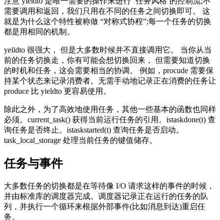
注意 yieldto 是唯一需要的操作来进行 ‘任务风格’的控制流;不
需要调用和返回，我们只用在不同的任务之间切换即可。 这
就是为什么这个特性被称做 “对称式协程”;每一个任务的切换
都是用相同的机制。
yeildto 很强大， 但是大多数时候并不直接调用它。 当你从当
前的任务切换走，你有可能会想切换回来， 但需要知道切换
的时机和任务，这会需要相当的协调。 例如，procude 需要保
持某个状态来记录消费者。无需手动地记录正在消费的任务让
produce 比 yieldto 更容易使用。
除此之外，为了高效地使用任务，其他一些基本的函数也同样
必须。current_task() 获得当前运行任务的引用。istaskdone(t) 查
询任务是否终止。istaskstarted(t) 查询任务是否启动。
task_local_storage 处理当前任务的键值储存。
任务与事件
大多数任务的切换都是在等待像 I/O 请求这样的事件的时候，
并由标准库的调度器完成。调度器记录正在运行的任务的队
列，并执行一个循环来根据外部事件(比如消息到达)重启任
务。