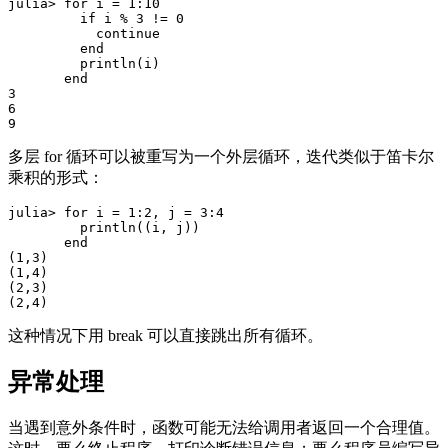
julia> for i = 1:10

         if i % 3 != 0

           continue

         end

         println(i)

       end

3

6

多层 for 循环可以被重写为一个外层循环，迭代类似于笛卡尔
乘积的形式：
julia> for i = 1:2, j = 3:4

         println((i, j))

       end

(1,3)

(1,4)

(2,3)

这种情况下用 break 可以直接跳出所有循环。
异常处理
当遇到意外条件时，函数可能无法给调用者返回一个合理值。