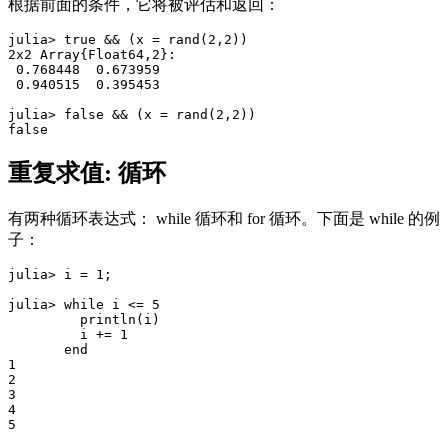
根据前面的条件，它将被评估和返回：
julia> true && (x = rand(2,2))

2x2 Array{Float64,2}:

 0.768448  0.673959

 0.940515  0.395453

julia> false && (x = rand(2,2))

重复求值: 循环
有两种循环表达式： while 循环和 for 循环。下面是 while 的例
子：
julia> i = 1;

julia> while i <= 5

         println(i)

         i += 1

       end

1

2

3

4
