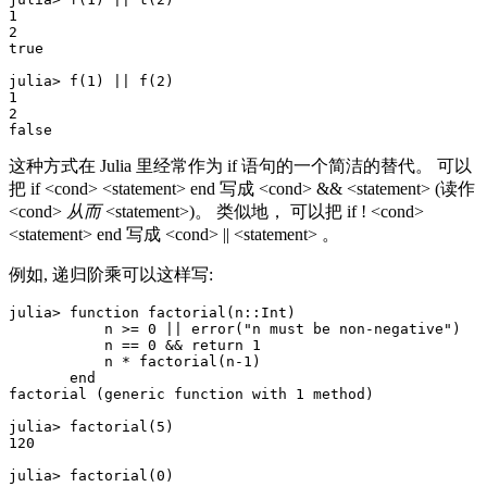
1

2

true

julia> f(1) || f(2)

1

2

这种方式在 Julia 里经常作为 if 语句的一个简洁的替代。 可以
把 if <cond> <statement> end 写成 <cond> && <statement> (读作
<cond>
从而
<statement>)。 类似地， 可以把 if ! <cond>
<statement> end 写成 <cond> || <statement> 。
例如, 递归阶乘可以这样写:
julia> function factorial(n::Int)

           n >= 0 || error("n must be non-negative")

           n == 0 && return 1

           n * factorial(n-1)

       end

factorial (generic function with 1 method)

julia> factorial(5)

120

julia> factorial(0)
