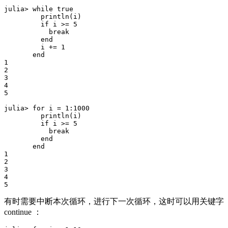
julia> while true

         println(i)

         if i >= 5

           break

         end

         i += 1

       end

1

2

3

4

5

julia> for i = 1:1000

         println(i)

         if i >= 5

           break

         end

       end

1

2

3

4

有时需要中断本次循环，进行下一次循环，这时可以用关键字
continue ：