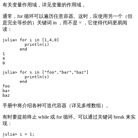
有关变量作用域，详见变量的作用域 。
通常，for 循环可以遍历任意容器。这时，应使用另一个（但
是完全等价的）关键词 in ，而不是 = ，它使得代码更易阅
读：
julia> for i in [1,4,0]

         println(i)

       end

1

4

0

julia> for s in ["foo","bar","baz"]

         println(s)

       end

foo

bar

手册中将介绍各种可迭代容器（详见多维数组）。
有时要提前终止 while 或 for 循环。可以通过关键词 break 来实
现：
julia> i = 1;
