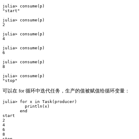
julia> consume(p)

"start"

julia> consume(p)

2

julia> consume(p)

4

julia> consume(p)

6

julia> consume(p)

8

julia> consume(p)

可以在 for 循环中迭代任务，生产的值被赋值给循环变量：
julia> for x in Task(producer)

         println(x)

       end

start

2

4

6

8
