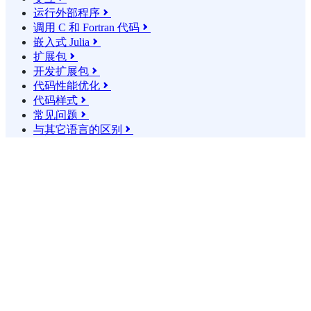
运行外部程序

调用 C 和 Fortran 代码

嵌入式 Julia

扩展包

开发扩展包

代码性能优化

代码样式

常见问题

与其它语言的区别
