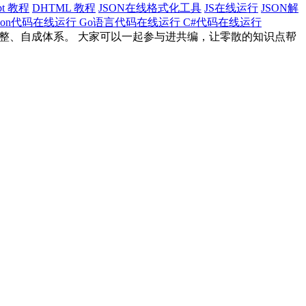
ipt 教程
DHTML 教程
JSON在线格式化工具
JS在线运行
JSON解
thon代码在线运行
Go语言代码在线运行
C#代码在线运行
完整、自成体系。 大家可以一起参与进共编，让零散的知识点帮