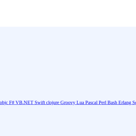
objc
F#
VB.NET
Swift
clojure
Groovy
Lua
Pascal
Perl
Bash
Erlang
S