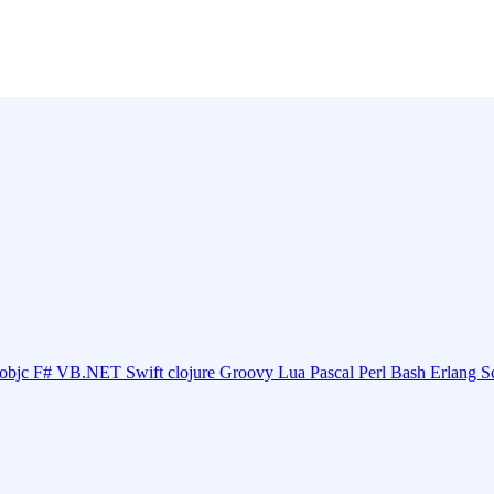
objc
F#
VB.NET
Swift
clojure
Groovy
Lua
Pascal
Perl
Bash
Erlang
S