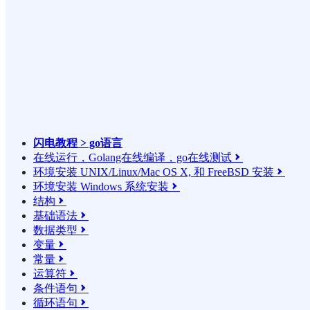
闪电教程 > go语言
在线运行，Golang在线编译，go在线测试

环境安装 UNIX/Linux/Mac OS X, 和 FreeBSD 安装

环境安装 Windows 系统安装

结构

基础语法

数据类型

变量

常量

运算符

条件语句

循环语句
