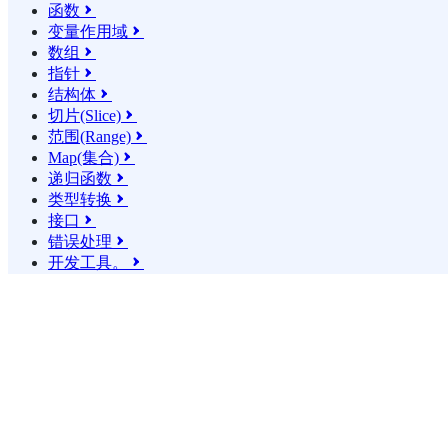
函数

变量作用域

数组

指针

结构体

切片(Slice)

范围(Range)

Map(集合)

递归函数

类型转换

接口

错误处理

开发工具。
