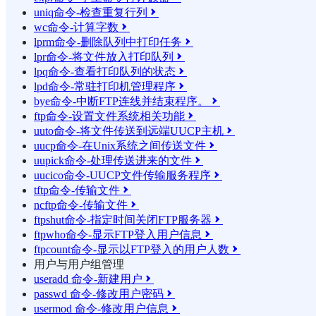
uniq命令-检查重复行列

wc命令-计算字数

lprm命令-删除队列中打印任务

lpr命令-将文件放入打印队列

lpq命令-查看打印队列的状态

lpd命令-常驻打印机管理程序

bye命令-中断FTP连线并结束程序。

ftp命令-设置文件系统相关功能

uuto命令-将文件传送到远端UUCP主机

uucp命令-在Unix系统之间传送文件

uupick命令-处理传送进来的文件

uucico命令-UUCP文件传输服务程序

tftp命令-传输文件

ncftp命令-传输文件

ftpshut命令-指定时间关闭FTP服务器

ftpwho命令-显示FTP登入用户信息

ftpcount命令-显示以FTP登入的用户人数

用户与用户组管理
useradd 命令-新建用户

passwd 命令-修改用户密码

usermod 命令-修改用户信息
