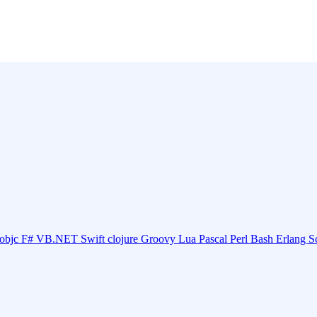
objc
F#
VB.NET
Swift
clojure
Groovy
Lua
Pascal
Perl
Bash
Erlang
S