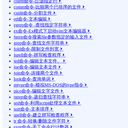
colrm命令-过滤指定行

comm命令-比较两个已排序的文件

csplit命令-分割文件

ed命令-文本编辑

egrep命令 -查找指定字符串

ex命令-Ex模式下启动vim文本编辑器

fgrep命令搜索file参数指定的输入文件

grep命令-查找文件字符串

fold命令-限制文件列宽

ispell命令-拼写检查程序

jed命令-编辑文本文件。

joe命令-编辑文本文件

join命令-连接两个文件

look命令-查询单词

mtype命令-模拟MS-DOS的type指令

pico命令-编辑文字文件

rgrep命令-递归查找字符串

sed命令-利用script处理文本文件

sort命令-文本排序

spell命令-建立拼写检查程序

tr 命令-转换/删除文件字符

expr命令-手工命令行计数器
