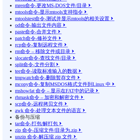
mren命令-更改MS-DOS文件/目录

mtools命令-显示mtools支持指令

mtoolstest命令-测试并显示mtools的相关设置

od命令-输出文件内容

paste命令-合并文件

patch命令-修补文件

rcp命令-复制远程文件

rm命令 – 移除文件或目录

slocate命令-查找文件/目录

split命令-文件分割

tee命令-读取标准输入的数据

tmpwatch命令-删除暂存文件

mcopy命令-复制MSDOS格式文件到Linux 中

mshowfat 命令 – 显示在FAT中的记录

rhmask命令 – 加密和解密文件

scp命令-远程拷贝文件

awk 命令-处理文本文件的语言

备份与压缩
tar命令-打包/解打包

zip 命令-压缩文件/目录为.zip

unzip 命令-解压缩 zip 文件
