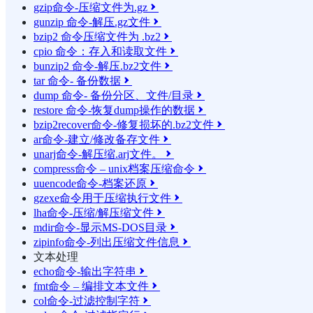
gzip命令-压缩文件为.gz

gunzip 命令-解压.gz文件

bzip2 命令压缩文件为 .bz2

cpio 命令：存入和读取文件

bunzip2 命令-解压.bz2文件

tar 命令- 备份数据

dump 命令- 备份分区、文件/目录

restore 命令-恢复dump操作的数据

bzip2recover命令-修复损坏的.bz2文件

ar命令-建立/修改备存文件

unarj命令-解压缩.arj文件。

compress命令 – unix档案压缩命令

uuencode命令-档案还原

gzexe命令用于压缩执行文件

lha命令-压缩/解压缩文件

mdir命令-显示MS-DOS目录

zipinfo命令-列出压缩文件信息

文本处理
echo命令-输出字符串

fmt命令 – 编排文本文件

col命令-过滤控制字符
