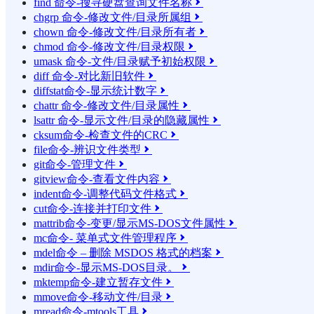
find 命令-搜寻硬盘查询文件名称

chgrp 命令-修改文件/目录所属组

chown 命令-修改文件/目录所有者

chmod 命令-修改文件/目录权限

umask 命令-文件/目录赋予初始权限

diff 命令-对比新旧软件

diffstat命令-显示统计数字

chattr 命令-修改文件/目录属性

lsattr 命令-显示文件/目录的隐藏属性

cksum命令-检查文件的CRC

file命令-辨识文件类型

git命令-管理文件

gitview命令-查看文件内容

indent命令-调整代码文件格式

cut命令-连接并打印文件

mattrib命令-变更/显示MS-DOS文件属性

mc命令- 菜单式文件管理程序

mdel命令 – 删除 MSDOS 格式的档案

mdir命令-显示MS-DOS目录。

mktemp命令-建立暂存文件

mmove命令-移动文件/目录

mread命令-mtools工具
