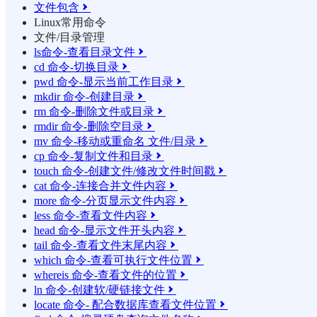
文件包含

Linux常用命令
文件/目录管理
ls命令-查看目录文件

cd 命令-切换目录

pwd 命令-显示当前工作目录

mkdir 命令-创建目录

rm 命令-删除文件或目录

rmdir 命令-删除空目录

mv 命令-移动或重命名 文件/目录

cp 命令-复制文件和目录

touch 命令-创建文件/修改文件时间戳

cat 命令-连接合并文件内容

more 命令-分页显示文件内容

less 命令-查看文件内容

head 命令-显示文件开头内容

tail 命令-查看文件末尾内容

which 命令-查看可执行文件位置

whereis 命令-查看文件的位置

ln 命令-创建软/硬链接文件

locate 命令- 配合数据库查看文件位置
