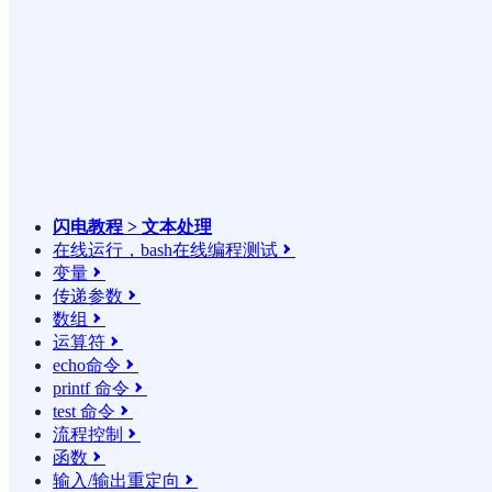
闪电教程 > 文本处理
在线运行，bash在线编程测试

变量

传递参数

数组

运算符

echo命令

printf 命令

test 命令

流程控制

函数

输入/输出重定向
