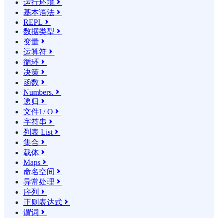
运行环境

基本语法

REPL

数据类型

变量

运算符

循环

决策

函数

Numbers.

递归

文件I / O

字符串

列表 List

集合

载体

Maps

命名空间

异常处理

序列

正则表达式

谓词
