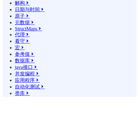
解构

日期与时间

原子

元数据

StructMaps

代理

看守

宏

参考值

数据库

java接口

并发编程

应用程序

自动化测试

类库
