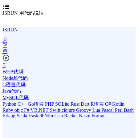
JSRUN 用代码说话
JSRUN
WEB代码
NodeJS代码
C语言代码
Java代码
MySQL代码
Python
C++
Go语言
PHP
SQLite
Rust
Dart
R语言
C#
Kotlin
Ruby
objc
F#
VB.NET
Swift
clojure
Groovy
Lua
Pascal
Perl
Bash
Erlang
Scala
Haskell
Nim
Lisp
Racket
Nasm
Fortran