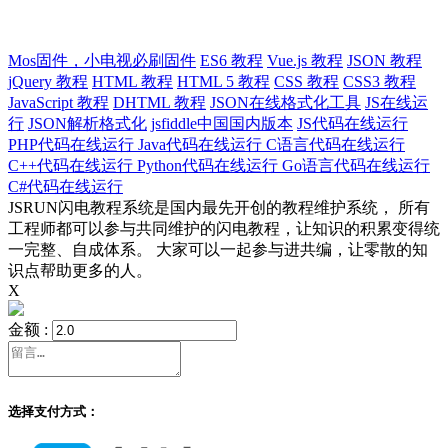
Mos固件，小电视必刷固件
ES6 教程
Vue.js 教程
JSON 教程
jQuery 教程
HTML 教程
HTML 5 教程
CSS 教程
CSS3 教程
JavaScript 教程
DHTML 教程
JSON在线格式化工具
JS在线运
行
JSON解析格式化
jsfiddle中国国内版本
JS代码在线运行
PHP代码在线运行
Java代码在线运行
C语言代码在线运行
C++代码在线运行
Python代码在线运行
Go语言代码在线运行
C#代码在线运行
JSRUN闪电教程系统是国内最先开创的教程维护系统， 所有
工程师都可以参与共同维护的闪电教程，让知识的积累变得统
一完整、自成体系。 大家可以一起参与进共编，让零散的知
识点帮助更多的人。
X
金额 :
选择支付方式：