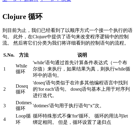
Clojure 循环
到目前为止，我们已经看到了以顺序方式一个接一个执行的语
句。 此外，在Clojure中提供了语句来改变程序逻辑中的控制
流。 然后将它们分类为我们将详细看到的控制语句的流程。
S.No.
方法
说明
'while'语句通过首先计算条件表达式（一个布
While
1
尔值）来执行，如果结果为真，则执行while循
循环
环中的语句。
'doseq'语句类似于在许多其他编程语言中找到
Doseq
2
的'for each'语句。 doseq语句基本上用于对序列
循环
进行迭代。
Dotimes
3
'dotimes'语句用于执行语句“x”次。
循环
Loop循
循环特殊形式不像'for'循环。 循环的用法与let
4
环
绑定相同。 但是，循环设置了递归点