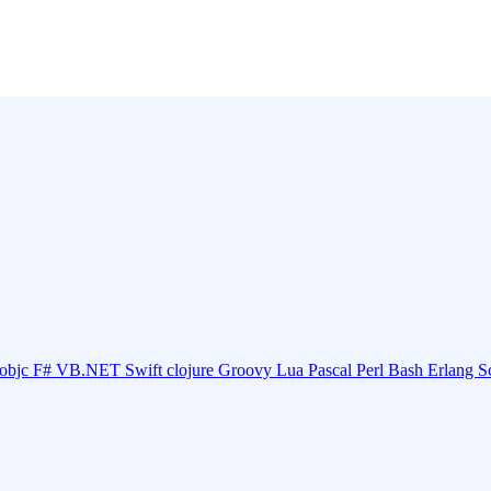
objc
F#
VB.NET
Swift
clojure
Groovy
Lua
Pascal
Perl
Bash
Erlang
S