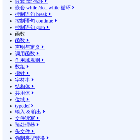
嵌套 for 循环

嵌套 while /do...while 循环

控制语句 break

控制语句 continue

控制语句 goto

函数
函数

声明与定义

调用函数

作用域规则

数组

指针

字符串

结构体

共用体

位域

typedef

输入 & 输出

文件读写

预处理器

头文件

强制类型转换
