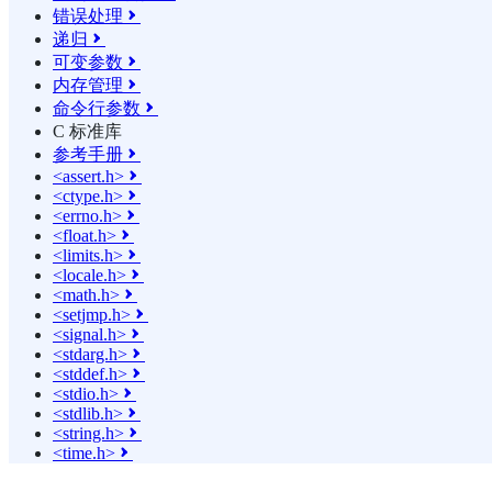
错误处理

递归

可变参数

内存管理

命令行参数

C 标准库
参考手册

<assert.h>

<ctype.h>

<errno.h>

<float.h>

<limits.h>

<locale.h>

<math.h>

<setjmp.h>

<signal.h>

<stdarg.h>

<stddef.h>

<stdio.h>

<stdlib.h>

<string.h>

<time.h>
