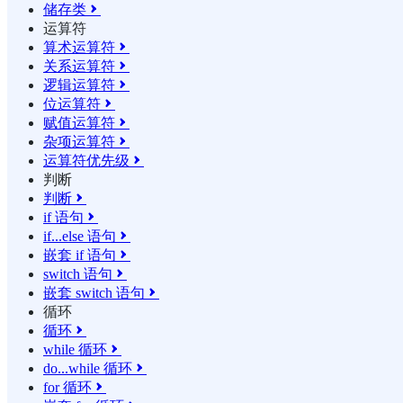
储存类

运算符
算术运算符

关系运算符

逻辑运算符

位运算符

赋值运算符

杂项运算符

运算符优先级

判断
判断

if 语句

if...else 语句

嵌套 if 语句

switch 语句

嵌套 switch 语句

循环
循环

while 循环

do...while 循环

for 循环
