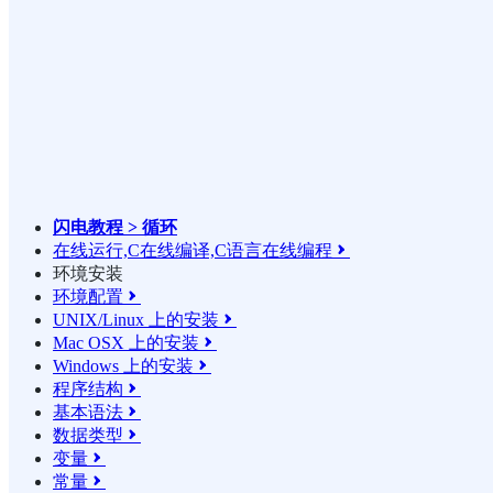
闪电教程 > 循环
在线运行,C在线编译,C语言在线编程

环境安装
环境配置

UNIX/Linux 上的安装

Mac OSX 上的安装

Windows 上的安装

程序结构

基本语法

数据类型

变量

常量
