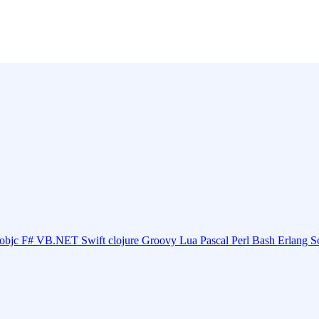
objc
F#
VB.NET
Swift
clojure
Groovy
Lua
Pascal
Perl
Bash
Erlang
S