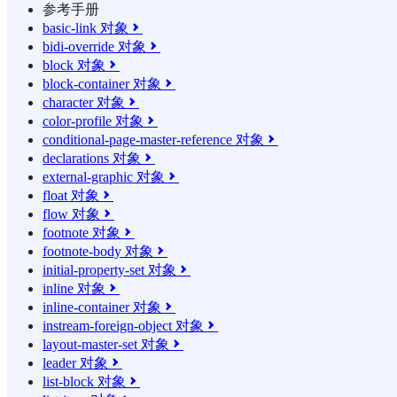
参考手册
basic-link 对象

bidi-override 对象

block 对象

block-container 对象

character 对象

color-profile 对象

conditional-page-master-reference 对象

declarations 对象

external-graphic 对象

float 对象

flow 对象

footnote 对象

footnote-body 对象

initial-property-set 对象

inline 对象

inline-container 对象

instream-foreign-object 对象

layout-master-set 对象

leader 对象

list-block 对象
