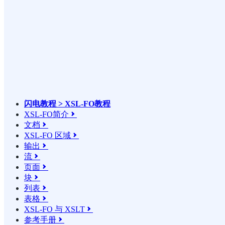
闪电教程 > XSL-FO教程
XSL-FO简介

文档

XSL-FO 区域

输出

流

页面

块

列表

表格

XSL-FO 与 XSLT

参考手册
