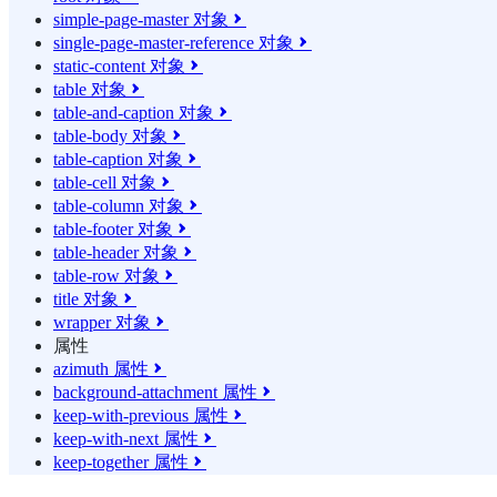
simple-page-master 对象

single-page-master-reference 对象

static-content 对象

table 对象

table-and-caption 对象

table-body 对象

table-caption 对象

table-cell 对象

table-column 对象

table-footer 对象

table-header 对象

table-row 对象

title 对象

wrapper 对象

属性
azimuth 属性

background-attachment 属性

keep-with-previous 属性

keep-with-next 属性

keep-together 属性
