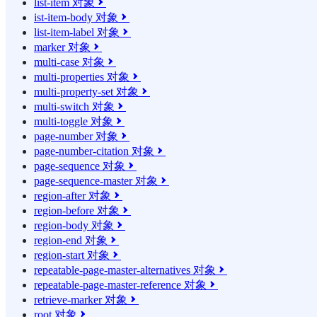
list-item 对象

ist-item-body 对象

list-item-label 对象

marker 对象

multi-case 对象

multi-properties 对象

multi-property-set 对象

multi-switch 对象

multi-toggle 对象

page-number 对象

page-number-citation 对象

page-sequence 对象

page-sequence-master 对象

region-after 对象

region-before 对象

region-body 对象

region-end 对象

region-start 对象

repeatable-page-master-alternatives 对象

repeatable-page-master-reference 对象

retrieve-marker 对象

root 对象
