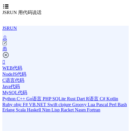
JSRUN 用代码说话
JSRUN
WEB代码
NodeJS代码
C语言代码
Java代码
MySQL代码
Python
C++
Go语言
PHP
SQLite
Rust
Dart
R语言
C#
Kotlin
Ruby
objc
F#
VB.NET
Swift
clojure
Groovy
Lua
Pascal
Perl
Bash
Erlang
Scala
Haskell
Nim
Lisp
Racket
Nasm
Fortran