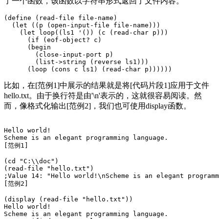
了一个函数，该函数以字符串形式返回了文件内容。
(define (read-file file-name)

  (let ((p (open-input-file file-name)))

    (let loop((ls1 '()) (c (read-char p)))

      (if (eof-object? c)

      (begin

        (close-input-port p)

        (list->string (reverse ls1)))

比如，在[范例1]中展示的结果就是将[代码片段1]应用于文件
hello.txt。由于换行符是由'\n'表示的，这就很容易阅读。然
而，像格式化输出[范例2]，我们也可使用display函数。
Hello world!

Scheme is an elegant programming language.

[范例1]

(cd "C:\\doc")

(read-file "hello.txt")

;Value 14: "Hello world!\nScheme is an elegant programm
[范例2]

(display (read-file "hello.txt"))

Hello world!

Scheme is an elegant programming language.
