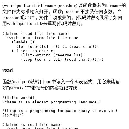
(with-input-from-file filename procedure) 该函数将名为filename的
文件作为标准输入打开。函数procedure不接受任何参数。当
procedure退出时，文件自动被关闭。[代码片段3]展示了如何
用with-input-from-file来重写[代码片段1]。
(define (read-file file-name)

  (with-input-from-file file-name

    (lambda ()

      (let loop((ls1 '()) (c (read-char)))

    (if (eof-object? c)

        (list->string (reverse ls1))

read
函数(read port)从端口port中读入一个S-表达式。用它来读诸
如”paren.txt”中带括号的内容就很方便。
'(Hello world!

Scheme is an elegant programming language.)

'(Lisp is a programming language ready to evolve.)

[代码片段4]

(define (s-read file-name)

  (with-input-from-file file-name
