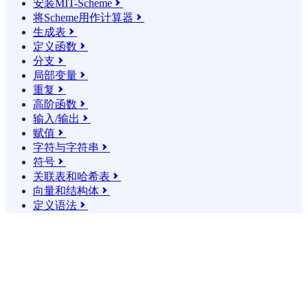
安装MIT-Scheme

将Scheme用作计算器

生成表

定义函数

分支

局部变量

重复

高阶函数

输入/输出

赋值

字符与字符串

符号

关联表和哈希表

向量和结构体

定义语法
