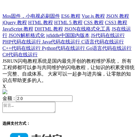
Mos固件，小电视必刷固件
ES6 教程
Vue.js 教程
JSON 教程
jQuery 教程
HTML 教程
HTML 5 教程
CSS 教程
CSS3 教程
JavaScript 教程
DHTML 教程
JSON在线格式化工具
JS在线运
行
JSON解析格式化
jsfiddle中国国内版本
JS代码在线运行
PHP代码在线运行
Java代码在线运行
C语言代码在线运行
C++代码在线运行
Python代码在线运行
Go语言代码在线运行
C#代码在线运行
JSRUN闪电教程系统是国内最先开创的教程维护系统， 所有
工程师都可以参与共同维护的闪电教程，让知识的积累变得统
一完整、自成体系。 大家可以一起参与进共编，让零散的知
识点帮助更多的人。
X
金额 :
选择支付方式：