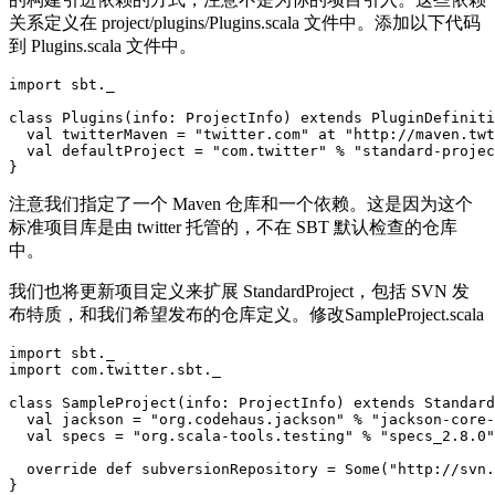
关系定义在 project/plugins/Plugins.scala 文件中。添加以下代码
到 Plugins.scala 文件中。
import sbt._

class Plugins(info: ProjectInfo) extends PluginDefiniti
  val twitterMaven = "twitter.com" at "http://maven.twt
  val defaultProject = "com.twitter" % "standard-projec
注意我们指定了一个 Maven 仓库和一个依赖。这是因为这个
标准项目库是由 twitter 托管的，不在 SBT 默认检查的仓库
中。
我们也将更新项目定义来扩展 StandardProject，包括 SVN 发
布特质，和我们希望发布的仓库定义。修改SampleProject.scala
import sbt._

import com.twitter.sbt._

class SampleProject(info: ProjectInfo) extends Standard
  val jackson = "org.codehaus.jackson" % "jackson-core-
  val specs = "org.scala-tools.testing" % "specs_2.8.0"
  override def subversionRepository = Some("http://svn.