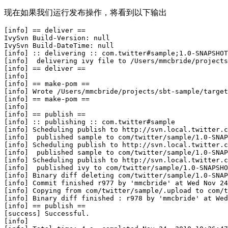
现在如果我们运行发布操作，将看到以下输出
[info] == deliver ==

IvySvn Build-Version: null

IvySvn Build-DateTime: null

[info] :: delivering :: com.twitter#sample;1.0-SNAPSHOT
[info]  delivering ivy file to /Users/mmcbride/projects
[info] == deliver ==

[info] 

[info] == make-pom ==

[info] Wrote /Users/mmcbride/projects/sbt-sample/target
[info] == make-pom ==

[info] 

[info] == publish ==

[info] :: publishing :: com.twitter#sample

[info] Scheduling publish to http://svn.local.twitter.c
[info]  published sample to com/twitter/sample/1.0-SNAP
[info] Scheduling publish to http://svn.local.twitter.c
[info]  published sample to com/twitter/sample/1.0-SNAP
[info] Scheduling publish to http://svn.local.twitter.c
[info]  published ivy to com/twitter/sample/1.0-SNAPSHO
[info] Binary diff deleting com/twitter/sample/1.0-SNAP
[info] Commit finished r977 by 'mmcbride' at Wed Nov 24
[info] Copying from com/twitter/sample/.upload to com/t
[info] Binary diff finished : r978 by 'mmcbride' at Wed
[info] == publish ==

[success] Successful.

[info] 
