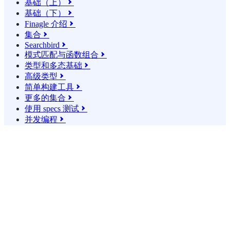
基础（上）

基础（下）

Finagle 介绍

集合

Searchbird

模式匹配与函数组合

类型和多态基础

高级类型

简单构建工具

更多的集合

使用 specs 测试

并发编程
