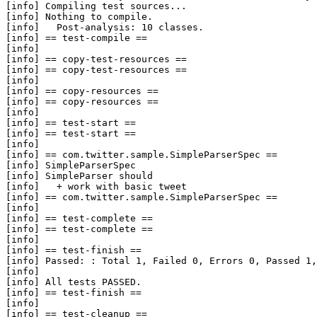
[info] Compiling test sources...

[info] Nothing to compile.

[info]   Post-analysis: 10 classes.

[info] == test-compile ==

[info] 

[info] == copy-test-resources ==

[info] == copy-test-resources ==

[info] 

[info] == copy-resources ==

[info] == copy-resources ==

[info] 

[info] == test-start ==

[info] == test-start ==

[info] 

[info] == com.twitter.sample.SimpleParserSpec ==

[info] SimpleParserSpec

[info] SimpleParser should

[info]   + work with basic tweet

[info] == com.twitter.sample.SimpleParserSpec ==

[info] 

[info] == test-complete ==

[info] == test-complete ==

[info] 

[info] == test-finish ==

[info] Passed: : Total 1, Failed 0, Errors 0, Passed 1,
[info]  

[info] All tests PASSED.

[info] == test-finish ==

[info] 

[info] == test-cleanup ==
