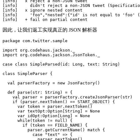
[info]   x reject a non-JSON tweet

[info]     didn't reject a non-JSON tweet (Specificatio
[info]   x ignore nested content

[info]     'foo","nested":{"id' is not equal to 'foo' (
因此，让我们返工实现真正的 JSON 解析器
package com.twitter.sample

import org.codehaus.jackson._

import org.codehaus.jackson.JsonToken._

case class SimpleParsed(id: Long, text: String)

class SimpleParser {

  val parserFactory = new JsonFactory()

  def parse(str: String) = {

    val parser = parserFactory.createJsonParser(str)

    if (parser.nextToken() == START_OBJECT) {

      var token = parser.nextToken()

      var textOpt:Option[String] = None

      var idOpt:Option[Long] = None

      while(token != null) {

        if (token == FIELD_NAME) {

          parser.getCurrentName() match {

            case "text" => {

              parser.nextToken()
