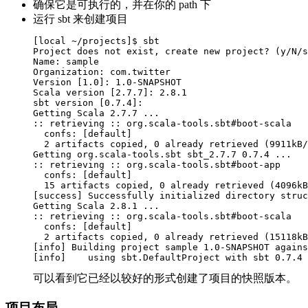
确保它是可执行的，并在你的 path 下
运行 sbt 来创建项目
[local ~/projects]$ sbt

Project does not exist, create new project? (y/N/s
Name: sample

Organization: com.twitter

Version [1.0]: 1.0-SNAPSHOT

Scala version [2.7.7]: 2.8.1

sbt version [0.7.4]:      

Getting Scala 2.7.7 ...

:: retrieving :: org.scala-tools.sbt#boot-scala

  confs: [default]

  2 artifacts copied, 0 already retrieved (9911kB/
Getting org.scala-tools.sbt sbt_2.7.7 0.7.4 ...

:: retrieving :: org.scala-tools.sbt#boot-app

  confs: [default]

  15 artifacts copied, 0 already retrieved (4096kB
[success] Successfully initialized directory struc
Getting Scala 2.8.1 ...

:: retrieving :: org.scala-tools.sbt#boot-scala

  confs: [default]

  2 artifacts copied, 0 already retrieved (15118kB
[info] Building project sample 1.0-SNAPSHOT agains
可以看到它已经以较好的形式创建了项目的快照版本。
项目布局