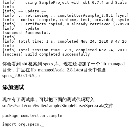
[info]    using SampleProject with sbt 0.7.4 and Scala 
[info] 

[info] == update ==

[info] :: retrieving :: com.twitter#sample_2.8.1 [sync]

[info]  confs: [compile, runtime, test, provided, syste
[info]  1 artifacts copied, 0 already retrieved (2785kB
[info] == update ==

[success] Successful.

[info] 

[info] Total time: 1 s, completed Nov 24, 2010 8:47:26 
[info] 

[info] Total session time: 2 s, completed Nov 24, 2010 
你会看到 sbt 检索到 specs 库。现在还增加了一个 lib_managed
目录，并且在 lib_managed/scala_2.8.1/test目录中包含
specs_2.8.0-1.6.5.jar
添加测试
现在有了测试库，可以把下面的测试代码写入
src/test/scala/com/twitter/sample/SimpleParserSpec.scala文件
package com.twitter.sample

import org.specs._
