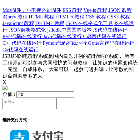
Mos固件，小电视必刷固件
ES6 教程
Vue.js 教程
JSON 教程
jQuery 教程
HTML 教程
HTML 5 教程
CSS 教程
CSS3 教程
JavaScript 教程
DHTML 教程
JSON在线格式化工具
JS在线运
行
JSON解析格式化
jsfiddle中国国内版本
JS代码在线运行
PHP代码在线运行
Java代码在线运行
C语言代码在线运行
C++代码在线运行
Python代码在线运行
Go语言代码在线运行
C#代码在线运行
JSRUN闪电教程系统是国内最先开创的教程维护系统， 所有
工程师都可以参与共同维护的闪电教程，让知识的积累变得统
一完整、自成体系。 大家可以一起参与进共编，让零散的知
识点帮助更多的人。
X
金额 :
选择支付方式：