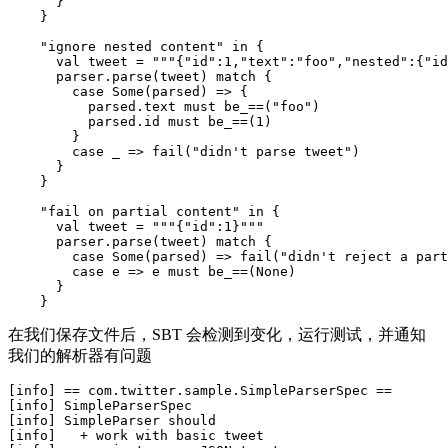
      }

    }

    "ignore nested content" in {

      val tweet = """{"id":1,"text":"foo","nested":{"id
      parser.parse(tweet) match {

        case Some(parsed) => {

          parsed.text must be_==("foo")

          parsed.id must be_==(1)

        }

        case _ => fail("didn't parse tweet")

      }

    }

    "fail on partial content" in {

      val tweet = """{"id":1}"""

      parser.parse(tweet) match {

        case Some(parsed) => fail("didn't reject a part
        case e => e must be_==(None)

      }

在我们保存文件后，SBT 会检测到变化，运行测试，并通知
我们的解析器有问题
[info] == com.twitter.sample.SimpleParserSpec ==

[info] SimpleParserSpec

[info] SimpleParser should

[info]   + work with basic tweet
