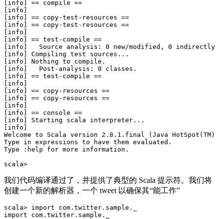
[info] == compile ==

[info] 

[info] == copy-test-resources ==

[info] == copy-test-resources ==

[info] 

[info] == test-compile ==

[info]   Source analysis: 0 new/modified, 0 indirectly 
[info] Compiling test sources...

[info] Nothing to compile.

[info]   Post-analysis: 0 classes.

[info] == test-compile ==

[info] 

[info] == copy-resources ==

[info] == copy-resources ==

[info] 

[info] == console ==

[info] Starting scala interpreter...

[info] 

Welcome to Scala version 2.8.1.final (Java HotSpot(TM) 
Type in expressions to have them evaluated.

Type :help for more information.

我们代码编译通过了，并提供了典型的 Scala 提示符。我们将
创建一个新的解析器，一个 tweet 以确保其“能工作”
scala> import com.twitter.sample._            

import com.twitter.sample._
