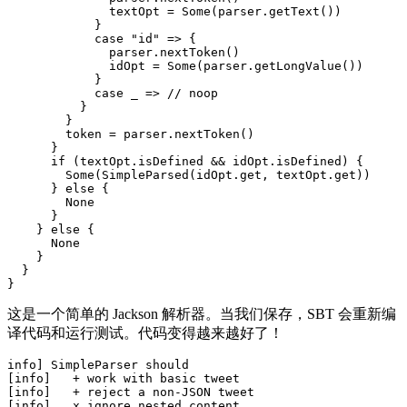
              textOpt = Some(parser.getText())

            }

            case "id" => {

              parser.nextToken()

              idOpt = Some(parser.getLongValue())

            }

            case _ => // noop

          }

        }

        token = parser.nextToken()

      }

      if (textOpt.isDefined && idOpt.isDefined) {

        Some(SimpleParsed(idOpt.get, textOpt.get))

      } else {

        None

      }

    } else {

      None

    }

  }

这是一个简单的 Jackson 解析器。当我们保存，SBT 会重新编
译代码和运行测试。代码变得越来越好了！
info] SimpleParser should

[info]   + work with basic tweet

[info]   + reject a non-JSON tweet

[info]   x ignore nested content
