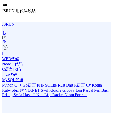
JSRUN 用代码说话
JSRUN
WEB代码
NodeJS代码
C语言代码
Java代码
MySQL代码
Python
C++
Go语言
PHP
SQLite
Rust
Dart
R语言
C#
Kotlin
Ruby
objc
F#
VB.NET
Swift
clojure
Groovy
Lua
Pascal
Perl
Bash
Erlang
Scala
Haskell
Nim
Lisp
Racket
Nasm
Fortran