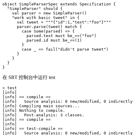
object SimpleParserSpec extends Specification {

  "SimpleParser" should {

    val parser = new SimpleParser()

    "work with basic tweet" in {

      val tweet = """{"id":1,"text":"foo"}"""

      parser.parse(tweet) match {

        case Some(parsed) => {

          parsed.text must be_==("foo")

          parsed.id must be_==(1)

        }

        case _ => fail("didn't parse tweet")

      }

    }

  }

在 SBT 控制台中运行 test
> test

[info] 

[info] == compile ==

[info]   Source analysis: 0 new/modified, 0 indirectly 
[info] Compiling main sources...

[info] Nothing to compile.

[info]   Post-analysis: 3 classes.

[info] == compile ==

[info] 

[info] == test-compile ==

[info]   Source analysis: 0 new/modified, 0 indirectly 