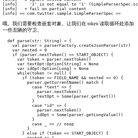
[info]     '2' is not equal to '1' (SimpleParserSpec.sc
[info]   + fail on partial content

哦。我们需要检查嵌套对象。让我们在 token 读取循环处添加
一些丑陋的守卫。
  def parse(str: String) = {

    val parser = parserFactory.createJsonParser(str)

    var nested = 0

    if (parser.nextToken() == START_OBJECT) {

      var token = parser.nextToken()

      var textOpt:Option[String] = None

      var idOpt:Option[Long] = None

      while(token != null) {

        if (token == FIELD_NAME && nested == 0) {

          parser.getCurrentName() match {

            case "text" => {

              parser.nextToken()

              textOpt = Some(parser.getText())

            }

            case "id" => {

              parser.nextToken()

              idOpt = Some(parser.getLongValue())

            }

            case _ => // noop

          }

        } else if (token == START_OBJECT) {

          nested += 1
