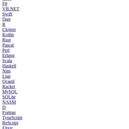
F#
VB.NET
Swift
Dart
R
Clojure
Kotlin
Rust
Pascal
Perl
Erlang
Scala
Haskell
Nim
Lisp
Ocaml
Racket
MySQL
SQLite
NASM
D
Fortran
TypeScript
ReScript
Elixir