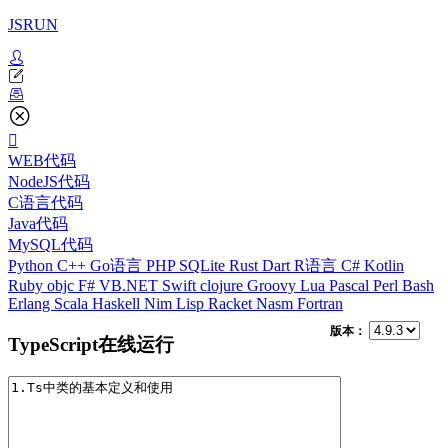
JSRUN
WEB代码
NodeJS代码
C语言代码
Java代码
MySQL代码
Python
C++
Go语言
PHP
SQLite
Rust
Dart
R语言
C#
Kotlin
Ruby
objc
F#
VB.NET
Swift
clojure
Groovy
Lua
Pascal
Perl
Bash
Erlang
Scala
Haskell
Nim
Lisp
Racket
Nasm
Fortran
版本：
TypeScript在线运行