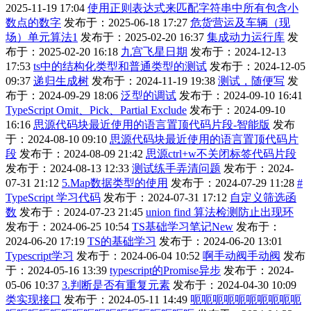
2025-11-19 17:04
使用正则表达式来匹配字符串中所有包含小
数点的数字
发布于：2025-06-18 17:27
危货营运及车辆（现
场）单元算法1
发布于：2025-02-20 16:37
集成动力运行库
发
布于：2025-02-20 16:18
九宫飞星日期
发布于：2024-12-13
17:53
ts中的结构化类型和普通类型的测试
发布于：2024-12-05
09:37
递归生成树
发布于：2024-11-19 19:38
测试，随便写
发
布于：2024-09-29 18:06
泛型的调试
发布于：2024-09-10 16:41
TypeScript Omit、Pick、Partial Exclude
发布于：2024-09-10
16:16
思源代码块最近使用的语言置顶代码片段-智能版
发布
于：2024-08-10 09:10
思源代码块最近使用的语言置顶代码片
段
发布于：2024-08-09 21:42
思源ctrl+w不关闭标签代码片段
发布于：2024-08-13 12:33
测试练手弄清问题
发布于：2024-
07-31 21:12
5.Map数据类型的使用
发布于：2024-07-29 11:28
#
TypeScript 学习代码
发布于：2024-07-31 17:12
自定义筛选函
数
发布于：2024-07-23 21:45
union find 算法检测防止出现环
发布于：2024-06-25 10:54
TS基础学习笔记New
发布于：
2024-06-20 17:19
TS的基础学习
发布于：2024-06-20 13:01
Typescript学习
发布于：2024-06-04 10:52
啊手动阀手动阀
发布
于：2024-05-16 13:39
typescript的Promise异步
发布于：2024-
05-06 10:37
3.判断是否有重复元素
发布于：2024-04-30 10:09
类实现接口
发布于：2024-05-11 14:49
呃呃呃呃呃呃呃呃呃呃