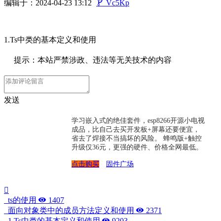
编辑于：2024-04-23 13:12

Vc5Kp
1.Ts中类的基本定义和使用
提示：本站严禁涉政、违法等无关技术的内容
发送
学习嵌入式的绝佳套件，esp8266开源小电视
成品，比自己去买开发板+屏幕还要便宜，
省去了焊接不当搞坏的风险。 蜂鸣版+触控
升级仅36元，更强的硬件、价格全网最低。
点击购买
固件广场
ts的使用
1407
面向对象类中的成员方法定义和使用
2371
1.Ts中类的基本定义和使用
9203