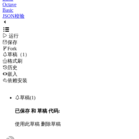
Octave
Basic
JSON校验

运行
保存

Fork

草稿（1）

格式刷
历史

嵌入
依赖安装

草稿(1)
已保存
和
草稿
代码:
使用此草稿
删除草稿