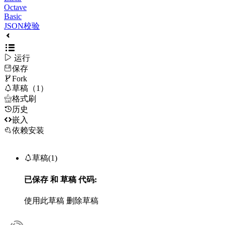
Octave
Basic
JSON校验

运行
保存

Fork

草稿（1）

格式刷
历史

嵌入
依赖安装

草稿(1)
已保存
和
草稿
代码:
使用此草稿
删除草稿