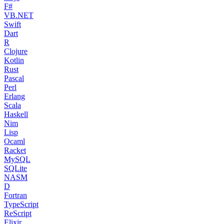
F#
VB.NET
Swift
Dart
R
Clojure
Kotlin
Rust
Pascal
Perl
Erlang
Scala
Haskell
Nim
Lisp
Ocaml
Racket
MySQL
SQLite
NASM
D
Fortran
TypeScript
ReScript
Elixir