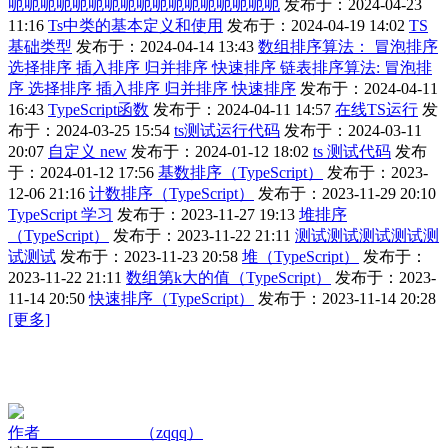
呃呃呃呃呃呃呃呃呃呃呃呃呃呃呃呃呃
发布于：2024-04-23
11:16
Ts中类的基本定义和使用
发布于：2024-04-19 14:02
TS
基础类型
发布于：2024-04-14 13:43
数组排序算法： 冒泡排序
选择排序 插入排序 归并排序 快速排序 链表排序算法: 冒泡排
序 选择排序 插入排序 归并排序 快速排序
发布于：2024-04-11
16:43
TypeScript函数
发布于：2024-04-11 14:57
在线TS运行
发
布于：2024-03-25 15:54
ts测试运行代码
发布于：2024-03-11
20:07
自定义 new
发布于：2024-01-12 18:02
ts 测试代码
发布
于：2024-01-12 17:56
基数排序（TypeScript）
发布于：2023-
12-06 21:16
计数排序（TypeScript）
发布于：2023-11-29 20:10
TypeScript 学习
发布于：2023-11-27 19:13
堆排序
（TypeScript）
发布于：2023-11-22 21:11
测试测试测试测试测
试测试
发布于：2023-11-23 20:58
堆（TypeScript）
发布于：
2023-11-22 21:11
数组第k大的值（TypeScript）
发布于：2023-
11-14 20:50
快速排序（TypeScript）
发布于：2023-11-14 20:28
[更多]
作者
（zqqq）