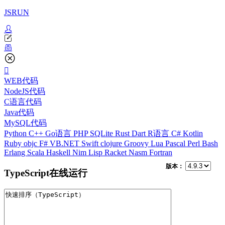
JSRUN
WEB代码
NodeJS代码
C语言代码
Java代码
MySQL代码
Python
C++
Go语言
PHP
SQLite
Rust
Dart
R语言
C#
Kotlin
Ruby
objc
F#
VB.NET
Swift
clojure
Groovy
Lua
Pascal
Perl
Bash
Erlang
Scala
Haskell
Nim
Lisp
Racket
Nasm
Fortran
版本：
TypeScript在线运行