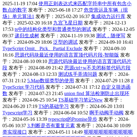
2025-11-19 17:04
使用正则表达式来匹配字符串中所有包含小
数点的数字
发布于：2025-06-18 17:27
危货营运及车辆（现
场）单元算法1
发布于：2025-02-20 16:37
集成动力运行库
发
布于：2025-02-20 16:18
九宫飞星日期
发布于：2024-12-13
17:53
ts中的结构化类型和普通类型的测试
发布于：2024-12-05
09:37
递归生成树
发布于：2024-11-19 19:38
测试，随便写
发
布于：2024-09-29 18:06
泛型的调试
发布于：2024-09-10 16:41
TypeScript Omit、Pick、Partial Exclude
发布于：2024-09-10
16:16
思源代码块最近使用的语言置顶代码片段-智能版
发布
于：2024-08-10 09:10
思源代码块最近使用的语言置顶代码片
段
发布于：2024-08-09 21:42
思源ctrl+w不关闭标签代码片段
发布于：2024-08-13 12:33
测试练手弄清问题
发布于：2024-
07-31 21:12
5.Map数据类型的使用
发布于：2024-07-29 11:28
#
TypeScript 学习代码
发布于：2024-07-31 17:12
自定义筛选函
数
发布于：2024-07-23 21:45
union find 算法检测防止出现环
发布于：2024-06-25 10:54
TS基础学习笔记New
发布于：
2024-06-20 17:19
TS的基础学习
发布于：2024-06-20 13:01
Typescript学习
发布于：2024-06-04 10:52
啊手动阀手动阀
发布
于：2024-05-16 13:39
typescript的Promise异步
发布于：2024-
05-06 10:37
3.判断是否有重复元素
发布于：2024-04-30 10:09
类实现接口
发布于：2024-05-11 14:49
呃呃呃呃呃呃呃呃呃呃