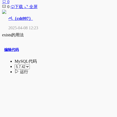
0
0
下载
全屏
ベ（csh997）
2025-04-08 12:23
exists的用法