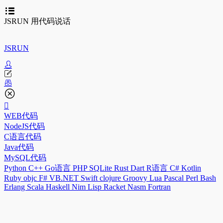
JSRUN 用代码说话
JSRUN
WEB代码
NodeJS代码
C语言代码
Java代码
MySQL代码
Python
C++
Go语言
PHP
SQLite
Rust
Dart
R语言
C#
Kotlin
Ruby
objc
F#
VB.NET
Swift
clojure
Groovy
Lua
Pascal
Perl
Bash
Erlang
Scala
Haskell
Nim
Lisp
Racket
Nasm
Fortran