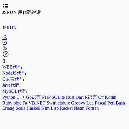
JSRUN 用代码说话
JSRUN
WEB代码
NodeJS代码
C语言代码
Java代码
MySQL代码
Python
C++
Go语言
PHP
SQLite
Rust
Dart
R语言
C#
Kotlin
Ruby
objc
F#
VB.NET
Swift
clojure
Groovy
Lua
Pascal
Perl
Bash
Erlang
Scala
Haskell
Nim
Lisp
Racket
Nasm
Fortran